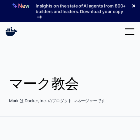
コ
✕
Insights on the state of AI agents from 800+
ン
builders and leaders. Download your copy
テ
ン
ツ
へ
検
ス
索
キ
ッ
製品
プ
マーク教会
サポート
料金プラン
Mark は Docker, Inc. のプロダクト マネージャーです
ブログ
ドキュメント
サインイン