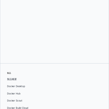
マーク教会
製品
製品概要
Docker Desktop
Docker Hub
Docker Scout
Docker Build Cloud