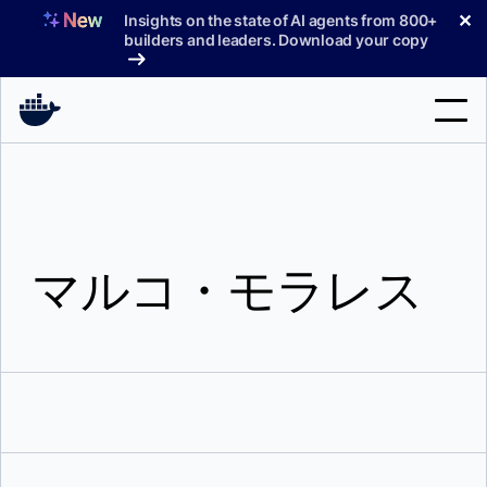
コ
✕
Insights on the state of AI agents from 800+
ン
builders and leaders. Download your copy
テ
ン
ツ
へ
検
ス
索
キ
ッ
製品
プ
マルコ・モラレス
サポート
料金プラン
ブログ
ドキュメント
サインイン