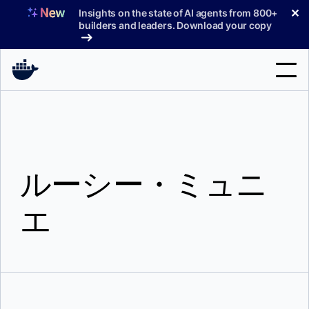
コ
✕
Insights on the state of AI agents from 800+
ン
builders and leaders. Download your copy
テ
ン
ツ
へ
検
ス
索
キ
ッ
製品
プ
ルーシー・ミュニ
サポート
料金プラン
エ
ブログ
ドキュメント
サインイン