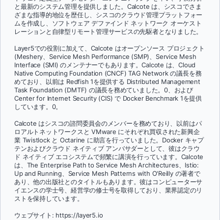
と最新のシステム管理を提供しました。Calcote は、シスコでさま
ざまな指導的地位を歴任し、シスコのクラウド管理プラットフォー
ムを作成し、ソフトウェア デファインド ネットワーク オーケスト
レーションと自律型リモート管理サービスの先駆者となりました。
Layer5での役割に加えて、Calcote はオープンソース プロジェクト
(Meshery、Service Mesh Performance (SMP)、Service Mesh
Interface (SMI) のメンテナーでもあります。Calcote は、Cloud
Native Computing Foundation (CNCF) TAG Network の議長を務
めており、以前は Redfish 1を提供する Distributed Management
Task Foundation (DMTF) の議長を務めていました。0、および
Center for Internet Security (CIS) で Docker Benchmark 1を提供
しています。0。
Calcote はシスコの諮問委員会のメンバーを務めており、以前はパ
ロアルトネットワークスと VMware にそれぞれ買収された新興企
業 Twistlock と Octarine に助言を行っていました。Docker キャプ
テンおよびクラウド ネイティブ アンバサダーとして、彼はクラウ
ド ネイティブ エコシステムで頻繁に講演を行っています。Calcote
は、The Enterprise Path to Service Mesh Architectures、Istio:
Up and Running、Service Mesh Patterns with O'Reilly の著者で
あり、他の出版社とのタイトルもあります。彼はコンピューターサ
イエンスの学士号、経営学の修士号を取得しており、業界認定のリ
ストを保持しています。
ウェブサイト: https://layer5.io