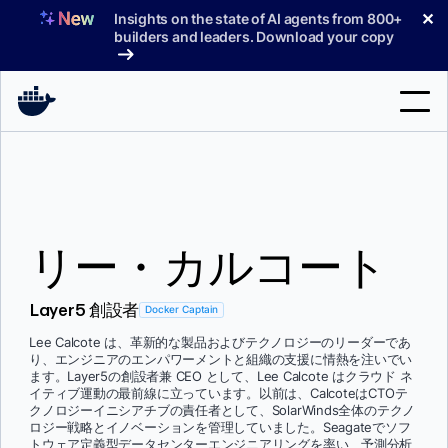
コ
✕
Insights on the state of AI agents from 800+
ン
builders and leaders. Download your copy
テ
ン
ツ
へ
検
ス
索
キ
ッ
製品
プ
リー・カルコート
サポート
料金プラン
Layer5 創設者
Docker Captain
ブログ
Lee Calcote は、革新的な製品およびテクノロジーのリーダーであ
り、エンジニアのエンパワーメントと組織の支援に情熱を注いでい
ドキュメント
ます。Layer5の創設者兼 CEO として、Lee Calcote はクラウド ネ
イティブ運動の最前線に立っています。以前は、CalcoteはCTOテ
クノロジーイニシアチブの責任者として、SolarWinds全体のテクノ
サインイン
ロジー戦略とイノベーションを管理していました。Seagateでソフ
トウェア定義型データセンターエンジニアリングを率い、予測分析