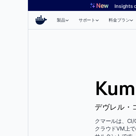
コ
Insights 
ン
テ
製品
サポート
料金プラン
ン
ツ
へ
ス
キ
ッ
プ
Kum
デヴレル・コ
クマールは、CI
クラウドVM上で