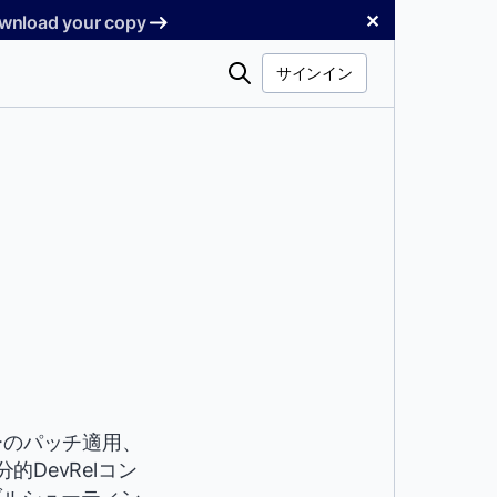
✕
Download your copy
検
サインイン
索
ターのパッチ適用、
DevRelコン