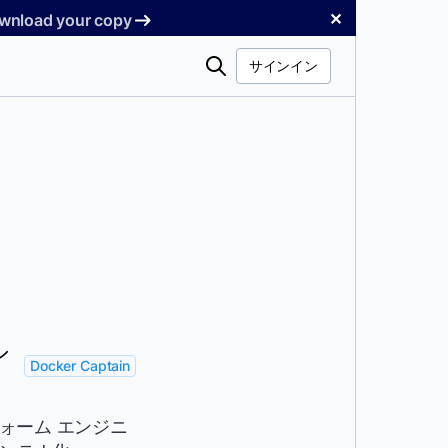
✕
Download your copy
検
サインイン
索
シ
Docker Captain
フォーム エンジニ