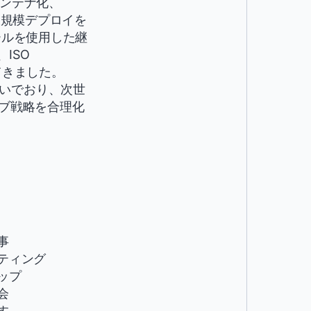
コンテナ化、
の大規模デプロイを
ツールを使用した継
、ISO
してきました。
注いでおり、次世
ィブ戦略を合理化
事
ティング
ップ
会
す