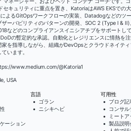
 マネージャー、およびヘッド コンテナ コーチです。
ウドセキュリティに重点を置き、KatoriaはAWS EKSで
DによるGitOpsワークフローの実装、Datadogなどの
バビリティのパターンの開発、SOC 2 (Type I & II)
17/27018などのコンプライアンスイニシアチブをサポート
ATOとDoDの暫定的な承認。自動化とレジリエンスに情熱を
家を指導しながら、組織がDevOpsとクラウドネイテ
しています。
s://www.medium.com/@Katoria1
lle, USA
言語
可用性
ゴラン
ブログ記
性
ニシキヘビ
コンサル
ミートア
ケーション
製品説明
人前で話