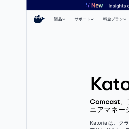
コ
Insights 
ン
テ
製品
サポート
料金プラン
ン
ツ
へ
ス
キ
ッ
プ
Kato
Comcas
ニアマネー
Katoria は