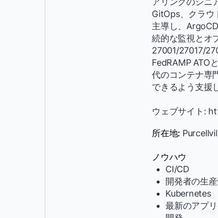
アリングのシニア
GitOps、クラ
主導し、ArgoC
続的な監視とオブザー
27001/270
FedRAMP 
代のコンテナ専門
できるよう支援
ウェブサイト: http
所在地:
Purcellvi
ノウハウ
CI/CD
開発者の生産
Kubernetes
最新のアプリ
開発