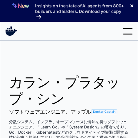
コ
✕
Insights on the state of AI agents from 800+
ン
builders and leaders. Download your copy
テ
ン
ツ
へ
検
ス
索
キ
ッ
製品
プ
カラン・プラタッ
サポート
料金プラン
プ・シン
ブログ
ソフトウェアエンジニア、アップル
Docker Captain
ドキュメント
分散システム、インフラ、オープンソースに情熱を持つソフトウェ
アエンジニア。「Learn Go」や「System Design」の著者であり、
サインイン
Go、Docker、Kubernetesなどのクラウドネイティブ技術に関する
技術記事も執筆しており、本番環境対応のシステム構築に焦点を当