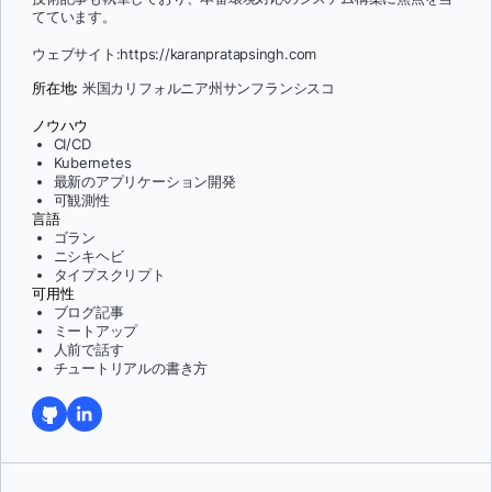
てています。
ウェブサイト:https://karanpratapsingh.com
所在地:
米国カリフォルニア州サンフランシスコ
ノウハウ
CI/CD
Kubernetes
最新のアプリケーション開発
可観測性
言語
ゴラン
ニシキヘビ
タイプスクリプト
可用性
ブログ記事
ミートアップ
人前で話す
チュートリアルの書き方