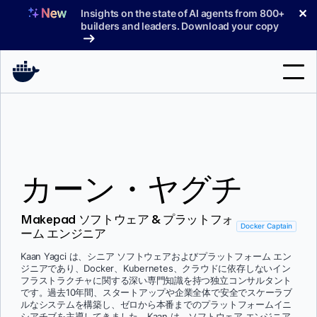
コ
✕
Insights on the state of AI agents from 800+
ン
builders and leaders. Download your copy
テ
ン
ツ
へ
検
ス
索
キ
ッ
製品
プ
カーン・ヤグチ
サポート
料金プラン
Makepad ソフトウェア & プラットフォ
Docker Captain
ーム エンジニア
ブログ
Kaan Yagci は、シニア ソフトウェアおよびプラットフォーム エン
ドキュメント
ジニアであり、Docker、Kubernetes、クラウドに依存しないイン
フラストラクチャに関する深い専門知識を持つ独立コンサルタント
です。過去10年間、スタートアップや企業全体で安全でスケーラブ
サインイン
ルなシステムを構築し、ゼロから本番までのプラットフォームイニ
シアチブを主導してきました。Kaan は、ソフトウェア エンジニア