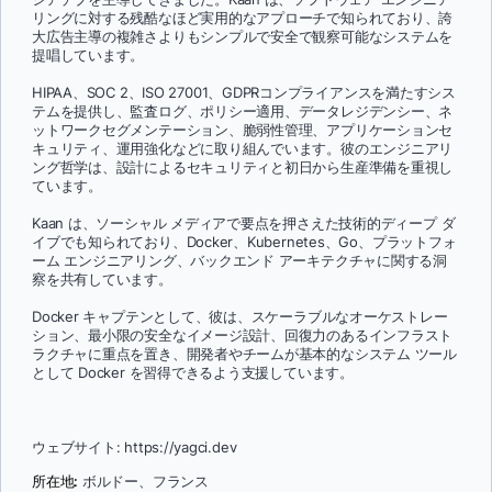
リングに対する残酷なほど実用的なアプローチで知られており、誇
大広告主導の複雑さよりもシンプルで安全で観察可能なシステムを
提唱しています。
HIPAA、SOC 2、ISO 27001、GDPRコンプライアンスを満たすシス
テムを提供し、監査ログ、ポリシー適用、データレジデンシー、ネ
ットワークセグメンテーション、脆弱性管理、アプリケーションセ
キュリティ、運用強化などに取り組んでいます。彼のエンジニアリ
ング哲学は、設計によるセキュリティと初日から生産準備を重視し
ています。
Kaan は、ソーシャル メディアで要点を押さえた技術的ディープ ダ
イブでも知られており、Docker、Kubernetes、Go、プラットフォ
ーム エンジニアリング、バックエンド アーキテクチャに関する洞
察を共有しています。
Docker キャプテンとして、彼は、スケーラブルなオーケストレー
ション、最小限の安全なイメージ設計、回復力のあるインフラスト
ラクチャに重点を置き、開発者やチームが基本的なシステム ツール
として Docker を習得できるよう支援しています。
ウェブサイト: https://yagci.dev
所在地:
ボルドー、フランス