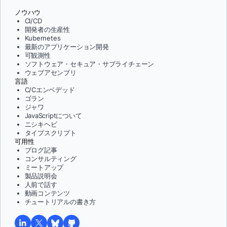
ノウハウ
CI/CD
開発者の生産性
Kubernetes
最新のアプリケーション開発
可観測性
ソフトウェア・セキュア・サプライチェーン
ウェブアセンブリ
言語
C/Cエンベデッド
ゴラン
ジャワ
JavaScriptについて
ニシキヘビ
タイプスクリプト
可用性
ブログ記事
コンサルティング
ミートアップ
製品説明会
人前で話す
動画コンテンツ
チュートリアルの書き方