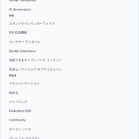
Docker Sandboxes
AI Governance
特徴
コマンドラインインターフェイス
IDE 拡張機能
コンテナー ランタイム
Docker Extensions
信頼できるオープンソース コンテンツ
安全なソフトウェア サプライチェーン
開発者
ドキュメンテーション
始める
トレーニング
Extensions SDK
Community
オープン ソース
プレビュー プログラム