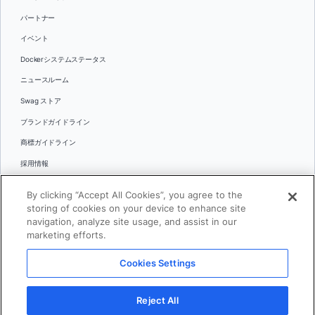
パートナー
イベント
Dockerシステムステータス
ニュースルーム
Swag ストア
ブランドガイドライン
商標ガイドライン
採用情報
お問い合わせ
By clicking “Accept All Cookies”, you agree to the
言語
storing of cookies on your device to enhance site
English
navigation, analyze site usage, and assist in our
marketing efforts.
日本語
Cookies Settings
© 2026 Docker Inc.全著作権所有
Reject All
利用規約(英語)
プライバシー
リーガル