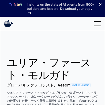
コ
✕
Insights on the state of AI agents from 800+
ン
builders and leaders. Download your copy
テ
ン
ツ
へ
検
ス
索
キ
ッ
製品
プ
ユリア・ファース
サポート
料金プラン
ト・モルガド
ブログ
グローバルテクノロジスト、Veeam
Docker Captain
ドキュメント
ジュリア・ファースト・モルガドはブラジルで弁護士としてキャリ
アをスタートし、UCバークレーでビジネスを学び、マーケティング
サインイン
の仕事をした後、テック業界に転身しました。現在、Veeamのグロ
ーバルテクノロジストとして、組織がクラウドソリューションの力