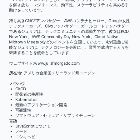
を解き放ち、レジリエンス、効率性、スケーラビリティを高める手
助けをしています。
誇り高きCNCFアンバサダー、AWSコンテナヒーロー、Google女性
テックメーカーズ、Civoアンバサダー、ガールコードアンバサダー
であるジュリアは、テックコミュニティの原動力です。彼女はKCD
New York、AWS Community Day New York、Cloud Native
Midtown Meetupなどのイベントを企画しています。4か国語に堪
能なジュリアは、テクノロジーを身近にし、業界で成功する人々を
鼓舞することを使命としています。
ウェブサイト:www.juliafmorgado.com
所在地:
アメリカ合衆国メリーランド州トーソン
ノウハウ
CI/CD
開発者の生産性
Kubernetes
最新のアプリケーション開発
可観測性
ソフトウェア・セキュア・サプライチェーン
言語
JavaScriptについて
ノード
ニシキヘビ