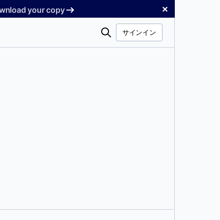
✕
Download your copy
検
サインイン
索