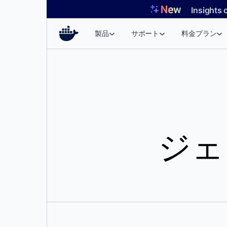
コ
Insights 
ン
テ
製品
サポート
料金プラン
ン
ツ
へ
ス
キ
ッ
プ
ジェ