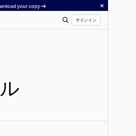
✕
Download your copy
検
サインイン
索
ル