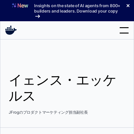
コ
✕
Insights on the state of AI agents from 800+
ン
builders and leaders. Download your copy
テ
ン
ツ
へ
検
ス
索
キ
ッ
製品
プ
イェンス・エッケ
サポート
料金プラン
ルス
ブログ
ドキュメント
JFrogのプロダクトマーケティング担当副社長
サインイン