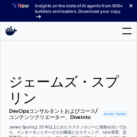
コ
✕
Insights on the state of AI agents from 800+
ン
builders and leaders. Download your copy
テ
ン
ツ
へ
検
ス
索
キ
ッ
製品
プ
ジェームズ・スプ
サポート
料金プラン
リン
ブログ
DevOpsコンサルタントおよびコース/
ドキュメント
Docker Captain
コンテンツクリエーター、DiveInto
サインイン
James Spurinは 25 年以上にわたりテクノロジーに情熱を注いでお
り、インターネットサービスの構築とホスティング、Unix管理、災