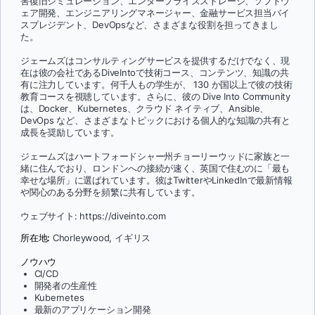
害復旧シミュレーション、エンタープライズストレージ、ソフトウ
ェア開発、エンジニアリングマネージャー、金融サービス担当バイ
スプレジデント、DevOpsなど、さまざまな役割を担ってきまし
た。
ジェームズはコンサルティングサービスを提供するだけでなく、現
在は彼の会社であるDiveIntoで技術コース、コンテンツ、知識の共
有に注力しています。何千人もの学生が、 130 か国以上で彼の技術
教育コースを視聴しています。さらに、彼の Dive Into Community
は、Docker、Kubernetes、クラウド ネイティブ、Ansible、
DevOps など、さまざまなトピックにおける個人的な知識の共有と
成長を奨励しています。
ジェームズはハートフォードシャー州チョーリーウッドに家族と一
緒に住んでおり、ロンドンへの接続が速く、英国で住むのに「最も
幸せな場所」に選ばれています。彼はTwitterやLinkedInで最新情報
や関心のある分野を頻繁に共有しています。
ウェブサイト: https://diveinto.com
所在地:
Chorleywood, イギリス
ノウハウ
CI/CD
開発者の生産性
Kubernetes
最新のアプリケーション開発