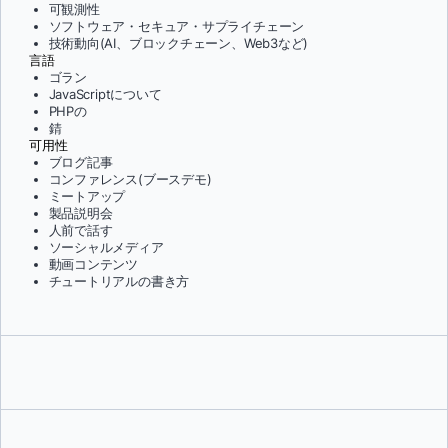
可観測性
ソフトウェア・セキュア・サプライチェーン
技術動向(AI、ブロックチェーン、Web3など)
言語
ゴラン
JavaScriptについて
PHPの
錆
可用性
ブログ記事
コンファレンス(ブースデモ)
ミートアップ
製品説明会
人前で話す
ソーシャルメディア
動画コンテンツ
チュートリアルの書き方