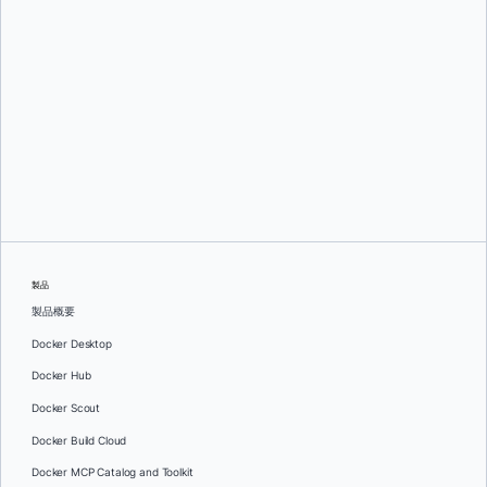
ジェームズ・スプリン
製品
製品概要
Docker Desktop
Docker Hub
Docker Scout
Docker Build Cloud
Docker MCP Catalog and Toolkit