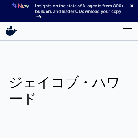
コ
✕
Insights on the state of AI agents from 800+
ン
builders and leaders. Download your copy
テ
ン
ツ
へ
検
ス
索
キ
ッ
製品
プ
ジェイコブ・ハワ
サポート
料金プラン
ード
ブログ
ドキュメント
サインイン