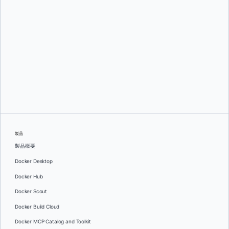
ジェイコブ・ハワード
製品
製品概要
Docker Desktop
Docker Hub
Docker Scout
Docker Build Cloud
Docker MCP Catalog and Toolkit