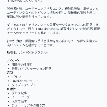
する旅を楽しんでいます。
開発者体験、ユーザーエクスペリエンス、複雑性理論、量子コンピ
ューティングなどのトピックに情熱を持ち、新技術の実験を愛し、
革新に強い情熱を持っています。
ギリェルメはキャリアの大半を重要なデジタルチャネルの開発に捧
げてきました。現在はItaú Unibancoの教育技術および地域開発環境
チームのテックリードを務めています。
彼の注力は、問題解決手法と技術を組み合わせて、強固で影響力の
高いシステムを構築することです。
所在地:
サンパウロ(ブラジル)
ノウハウ
開発者の生産性
最新のアプリケーション開発
言語
ゴラン
JavaScriptについて
タイプスクリプト
可用性
ブログ記事
ミートアップ
人前で話す
チュートリアルの書き方