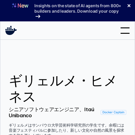
コ
✕
Insights on the state of AI agents from 800+
ン
builders and leaders. Download your copy
テ
ン
ツ
へ
検
ス
索
キ
ッ
製品
プ
ギリェルメ・ヒメ
サポート
料金プラン
ネス
ブログ
シニアソフトウェアエンジニア、Itaú
ドキュメント
Docker Captain
Unibanco
サインイン
ギリェルメはサンパウロ大学芸術科学研究所の学生です。余暇には
音楽フェスティバルに参加したり、新しい文化や自然の風景を探求