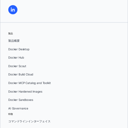
製品
製品概要
Docker Desktop
Docker Hub
Docker Scout
Docker Build Cloud
Docker MCP Catalog and Toolkit
Docker Hardened Images
Docker Sandboxes
AI Governance
特徴
コマンドラインインターフェイス