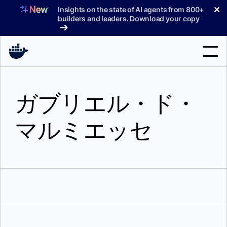
コ
✕
Insights on the state of AI agents from 800+
ン
builders and leaders. Download your copy
テ
ン
ツ
へ
検
ス
索
キ
ガブリエル・ド・
ッ
製品
プ
マルミエッセ
サポート
料金プラン
ブログ
ドキュメント
サインイン