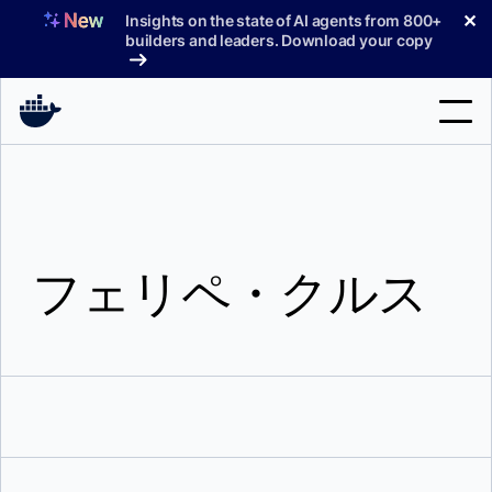
コ
✕
Insights on the state of AI agents from 800+
ン
builders and leaders. Download your copy
テ
ン
ツ
へ
検
ス
索
キ
ッ
製品
プ
フェリペ・クルス
サポート
料金プラン
ブログ
ドキュメント
サインイン