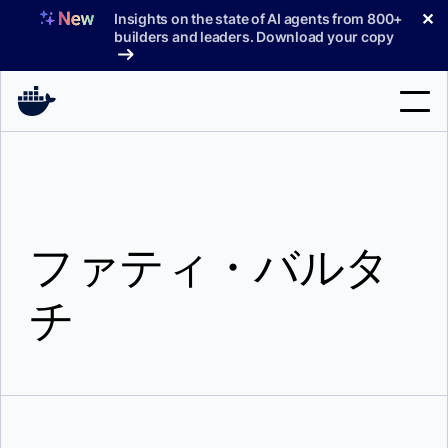
コ
✕
Insights on the state of AI agents from 800+
ン
builders and leaders. Download your copy
テ
ン
ツ
へ
検
ス
索
キ
ッ
製品
プ
ファティ・バルタ
サポート
料金プラン
チ
ブログ
ドキュメント
サインイン