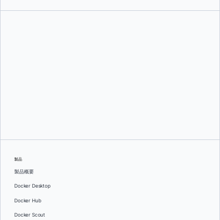
アジート・シン・ライナ
そして
ファティ・バルタチ
製品
製品概要
Docker Desktop
Docker Hub
Docker Scout