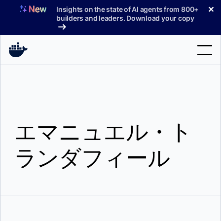
コ
✕
Insights on the state of AI agents from 800+
ン
builders and leaders. Download your copy
テ
ン
ツ
へ
検
ス
索
キ
ッ
製品
プ
エマニュエル・ト
サポート
料金プラン
ランダフィール
ブログ
ドキュメント
サインイン