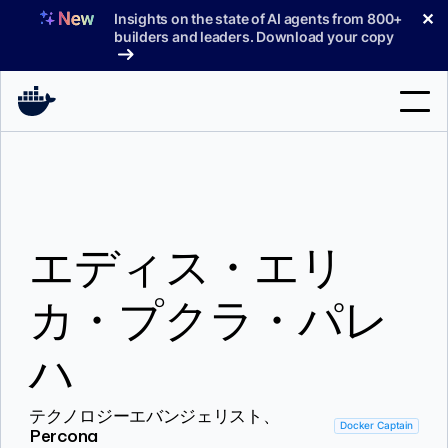
コ
✕
Insights on the state of AI agents from 800+
ン
builders and leaders. Download your copy
テ
ン
ツ
へ
検
ス
索
キ
ッ
製品
プ
エディス・エリ
サポート
料金プラン
カ・プクラ・パレ
ブログ
ハ
ドキュメント
テクノロジーエバンジェリスト、
サインイン
Docker Captain
Percona