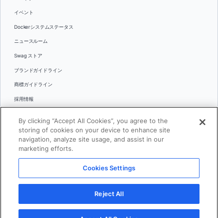
イベント
Dockerシステムステータス
ニュースルーム
Swag ストア
ブランドガイドライン
商標ガイドライン
採用情報
お問い合わせ
By clicking “Accept All Cookies”, you agree to the
言語
storing of cookies on your device to enhance site
English
navigation, analyze site usage, and assist in our
marketing efforts.
日本語
Cookies Settings
© 2026 Docker Inc.全著作権所有
Reject All
利用規約(英語)
プライバシー
リーガル
Cookies Settings