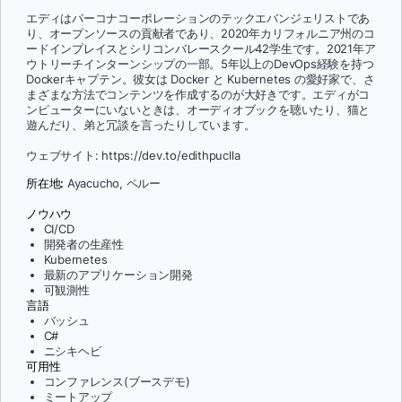
エディはパーコナコーポレーションのテックエバンジェリストであ
り、オープンソースの貢献者であり、2020年カリフォルニア州のコ
ードインプレイスとシリコンバレースクール42学生です。2021年ア
ウトリーチインターンシップの一部。5年以上のDevOps経験を持つ
Dockerキャプテン。彼女は Docker と Kubernetes の愛好家で、さ
まざまな方法でコンテンツを作成するのが大好きです。エディがコ
ンピューターにいないときは、オーディオブックを聴いたり、猫と
遊んだり、弟と冗談を言ったりしています。
ウェブサイト: https://dev.to/edithpuclla
所在地:
Ayacucho, ペルー
ノウハウ
CI/CD
開発者の生産性
Kubernetes
最新のアプリケーション開発
可観測性
言語
バッシュ
C#
ニシキヘビ
可用性
コンファレンス(ブースデモ)
ミートアップ