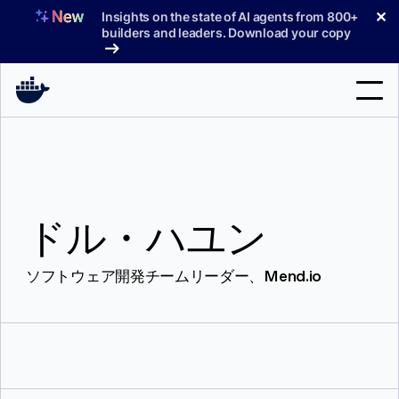
コ
✕
Insights on the state of AI agents from 800+
ン
builders and leaders. Download your copy
テ
ン
ツ
へ
検
ス
索
キ
ッ
製品
プ
ドル・ハユン
サポート
料金プラン
ソフトウェア開発チームリーダー、Mend.io
ブログ
ドキュメント
サインイン