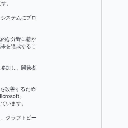
員です。
なシステムにプロ
戦的な分野に惹か
結果を達成するこ
に参加し、開発者
活を改善するため
rosoft、
えています。
り、クラフトビー