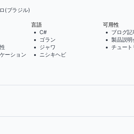
ロ(ブラジル)
言語
可用性
C#
ブログ記
ゴラン
製品説明
性
ジャワ
チュート
ケーション
ニシキヘビ