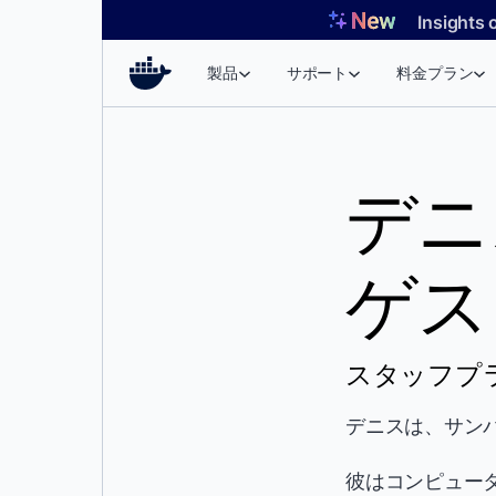
コ
Insights 
ン
テ
製品
サポート
料金プラン
ン
ツ
へ
ス
デニ
キ
ッ
プ
ゲス
スタッフプラス
デニスは、サン
彼はコンピューター