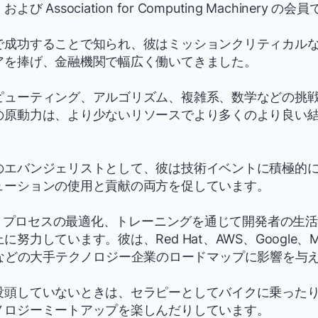
 Association for Computing Machinery の会
で成功することで知られ、彼はミッションクリティカル
アを捧げ、金融機関で幅広く働いてきました。
ピューティング、アルゴリズム、複雑系、数学などの挑
の原動力は、より少ないリソースでより多くのより良い
のエバンジェリストとして、彼は技術イベントに積極的
ューションの使用と貢献の両方を促しています。
研究、プロセスの最適化、トレーニングを通じて開発者の生
努力しています。彼は、Red Hat、AWS、Google、Mic
edis などの大手テクノロジー企業のロードマップに影響を与
没頭していないときは、セラピーとしてバイクに乗った
ノロジーミートアップを楽しんだりしています。