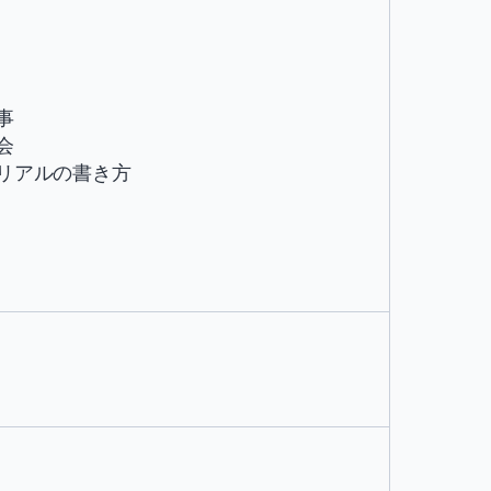
事
会
リアルの書き方