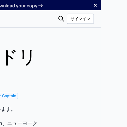
✕
Download your copy
検
サインイン
索
ドリ
 Captain
います。
ion、ニューヨーク