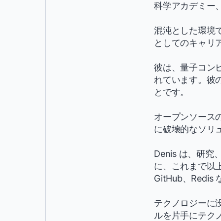
科学アカデミー、および
混沌とした環境
としてのキャリ
彼は、量子コン
れています。彼
とです。
オープンソース
に破壊的なソリ
Denis は、
に、これまで以上に
GitHub、R
テクノロジーに
ルを片手にテク