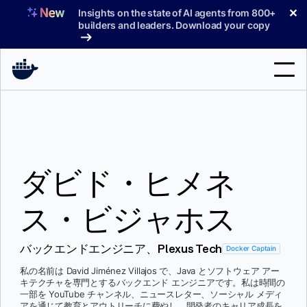
コ
✕
Insights on the state of AI agents from 800+
ン
builders and leaders. Download your copy
テ
ン
ツ
へ
検
ス
索
キ
ッ
製品
プ
ダビド・ヒメネ
サポート
料金プラン
ス・ビジャホス
ブログ
バックエンドエンジニア、Plexus Tech
Docker Captain
ドキュメント
私の名前は David Jiménez Villajos で、Java とソフトウェア アー
キテクチャを専門とするバックエンド エンジニアです。私は時間の
サインイン
一部を YouTube チャンネル、ニュースレター、ソーシャル メディ
アを通じて教育とアウトリーチに費やし、開発者のキャリア成長を