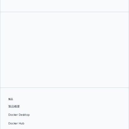
コーディ・リグニー
そして
ヌーノ・コラソー
製品
製品概要
Docker Desktop
Docker Hub