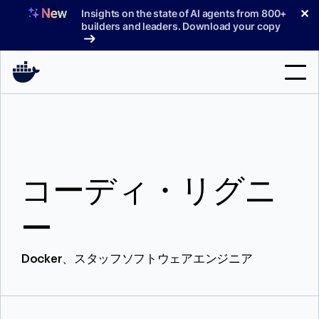
コ
✕
Insights on the state of AI agents from 800+
ン
builders and leaders. Download your copy
テ
ン
ツ
へ
検
ス
索
キ
ッ
製品
プ
コーディ・リグニ
サポート
料金プラン
ー
ブログ
Docker、スタッフソフトウェアエンジニア
ドキュメント
サインイン