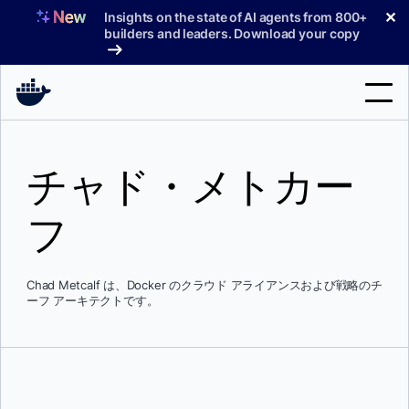
コ
✕
Insights on the state of AI agents from 800+
ン
builders and leaders. Download your copy
テ
ン
ツ
へ
検
ス
索
キ
チャド・メトカー
ッ
製品
プ
フ
サポート
料金プラン
Chad Metcalf は、Docker のクラウド アライアンスおよび戦略のチ
ブログ
ーフ アーキテクトです。
ドキュメント
サインイン