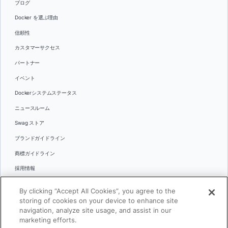
ブログ
Docker を選ぶ理由
信頼性
カスタマーサクセス
パートナー
イベント
Dockerシステムステータス
ニュースルーム
Swag ストア
ブランドガイドライン
商標ガイドライン
採用情報
お問い合わせ
By clicking “Accept All Cookies”, you agree to the
言語
storing of cookies on your device to enhance site
English
navigation, analyze site usage, and assist in our
marketing efforts.
日本語