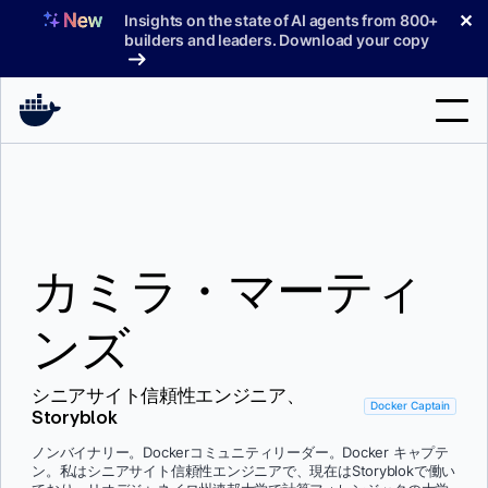
コ
✕
Insights on the state of AI agents from 800+
ン
builders and leaders. Download your copy
テ
ン
ツ
へ
検
ス
索
キ
ッ
製品
プ
カミラ・マーティ
サポート
料金プラン
ンズ
ブログ
シニアサイト信頼性エンジニア、
ドキュメント
Docker Captain
Storyblok
サインイン
ノンバイナリー。Dockerコミュニティリーダー。Docker キャプテ
ン。私はシニアサイト信頼性エンジニアで、現在はStoryblokで働い