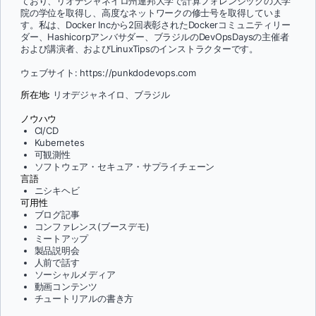
ており、リオデジャネイロ州連邦大学で計算フォレンジックの大学
院の学位を取得し、高度なネットワークの修士号を取得していま
す。私は、Docker Incから2回表彰されたDockerコミュニティリー
ダー、Hashicorpアンバサダー、ブラジルのDevOpsDaysの主催者
および講演者、およびLinuxTipsのインストラクターです。
ウェブサイト: https://punkdodevops.com
所在地:
リオデジャネイロ、ブラジル
ノウハウ
CI/CD
Kubernetes
可観測性
ソフトウェア・セキュア・サプライチェーン
言語
ニシキヘビ
可用性
ブログ記事
コンファレンス(ブースデモ)
ミートアップ
製品説明会
人前で話す
ソーシャルメディア
動画コンテンツ
チュートリアルの書き方