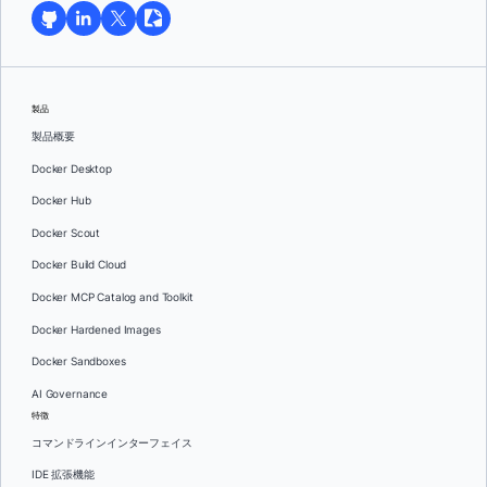
製品
製品概要
Docker Desktop
Docker Hub
Docker Scout
Docker Build Cloud
Docker MCP Catalog and Toolkit
Docker Hardened Images
Docker Sandboxes
AI Governance
特徴
コマンドラインインターフェイス
IDE 拡張機能