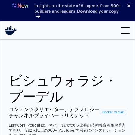
コ
✕
Insights on the state of AI agents from 800+
ン
builders and leaders. Download your copy
テ
ン
ツ
へ
検
ス
索
キ
ッ
製品
プ
ビシュウォラジ・
サポート
料金プラン
プーデル
ブログ
コンテンツクリエイター、テクノロジー
ドキュメント
Docker Captain
チャンネルプライベートリミテッド
サインイン
Bishworaj Poudel は、ネパールのポカラ出身の技術教育者兼起業家
であり、 292人以上の000+ YouTube 学習者にインスピレーション