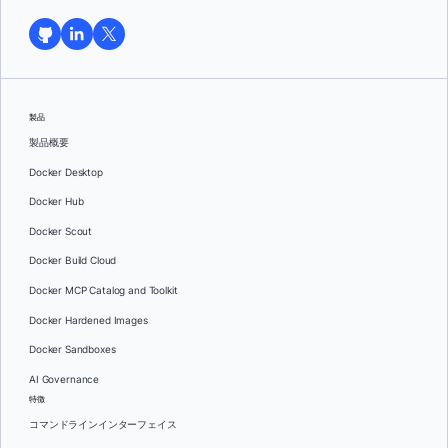
製品
製品概要
Docker Desktop
Docker Hub
Docker Scout
Docker Build Cloud
Docker MCP Catalog and Toolkit
Docker Hardened Images
Docker Sandboxes
AI Governance
特徴
コマンドラインインターフェイス