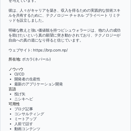
を与えています。
彼は、人々がキャリアを築き、収入を得るための実践的な技術スキ
ルを共有するために、テクノロジー チャネル プライベート リミテ
ッドを設立しました。
明確な教えと強い価値観を持つビシュウォラージは、他の人の成功
を助けたいという真の願望に突き動かされており、テクノロジーが
自由への真の道になり得ると信じています。
ウェブサイト: https://brp.com.np/
所在地:
ポカラ(ネパール)
ノウハウ
CI/CD
開発者の生産性
最新のアプリケーション開発
言語
投げ矢
ニシキヘビ
可用性
ブログ記事
コンサルティング
ミートアップ
人前で話す
動画コンテンツ