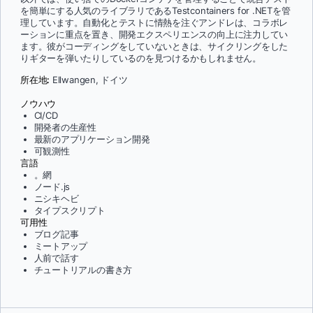
を簡単にする人気のライブラリであるTestcontainers for .NETを管
理しています。自動化とテストに情熱を注ぐアンドレは、コラボレ
ーションに重点を置き、開発エクスペリエンスの向上に注力してい
ます。彼がコーディングをしていないときは、サイクリングをした
りギターを弾いたりしているのを見つけるかもしれません。
所在地:
Ellwangen, ドイツ
ノウハウ
CI/CD
開発者の生産性
最新のアプリケーション開発
可観測性
言語
。網
ノード.js
ニシキヘビ
タイプスクリプト
可用性
ブログ記事
ミートアップ
人前で話す
チュートリアルの書き方