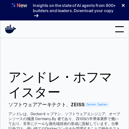
コ
✕
Insights on the state of AI agents from 800+
ン
builders and leaders. Download your copy
テ
ン
ツ
へ
検
ス
索
キ
ッ
製品
プ
アンドレ・ホフマ
サポート
料金プラン
イスター
ブログ
ソフトウェアアーキテクト、ZEISS
Docker Captain
ドキュメント
アンドレは、Dockerキャプテン、ソフトウェアエンジニア、オープ
ンソースの擁護 Germany.By 者であり、ZEISSの半導体業界で働い
サインイン
ており、非常にクールな最先端技術の形成に貢献しています。仕事
以外では、使い捨てのDockerコンテナを管理することで統合テスト