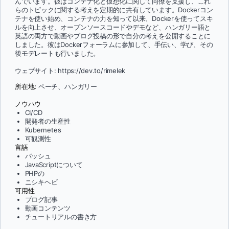
んでいます。彼はコンテナ化と仮想化に関して同僚を支援し、これ
らのトピックに関する考えを定期的に共有しています。Dockerコン
テナを使い始め、コンテナの力を知って以来、Dockerを使ってスキ
ルを向上させ、オープンソースコードやデモなど、ハンガリー語と
英語の両方で動画やブログ投稿の形で自分の考えを公開することに
しました。彼はDockerフォーラムに参加して、手伝い、学び、その
後モデレートも行いました。
ウェブサイト: https://dev.to/rimelek
所在地:
ペーチ、ハンガリー
ノウハウ
CI/CD
開発者の生産性
Kubernetes
可観測性
言語
バッシュ
JavaScriptについて
PHPの
ニシキヘビ
可用性
ブログ記事
動画コンテンツ
チュートリアルの書き方