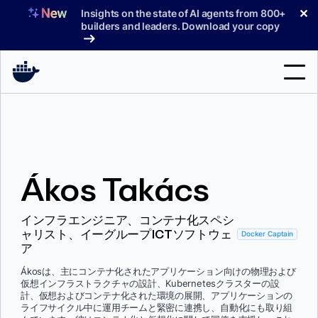
コ
✕
Insights on the state of AI agents from 800+
ン
builders and leaders. Download your copy
テ
ン
ツ
へ
検
ス
索
キ
ッ
製品
プ
Ákos Takács
サポート
料金プラン
インフラエンジニア、コンテナ化スペシ
ャリスト、イーグループICTソフトウェ
ブログ
Docker Captain
ア
ドキュメント
Ákosは、主にコンテナ化されたアプリケーション向けの物理および
仮想インフラストラクチャの設計、Kubernetesクラスターの設
サインイン
計、仮想およびコンテナ化された環境の展開、アプリケーションの
ライフサイクル中に運用チームと緊密に連携し、自動化にも取り組