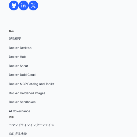
製品
製品概要
Docker Desktop
Docker Hub
Docker Scout
Docker Build Cloud
Docker MCP Catalog and Toolkit
Docker Hardened Images
Docker Sandboxes
AI Governance
特徴
コマンドラインインターフェイス
IDE 拡張機能