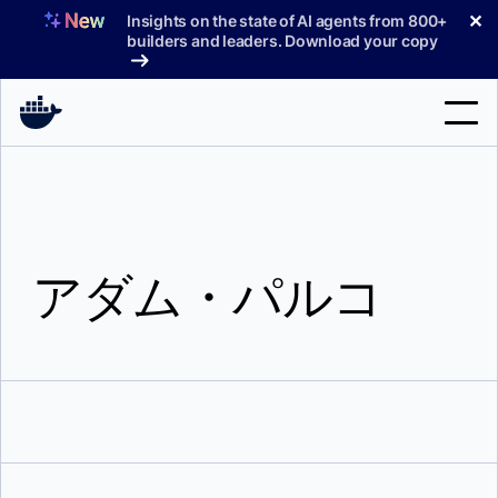
コ
✕
Insights on the state of AI agents from 800+
ン
builders and leaders. Download your copy
テ
ン
ツ
へ
検
ス
索
キ
ッ
製品
プ
アダム・パルコ
サポート
料金プラン
ブログ
ドキュメント
サインイン