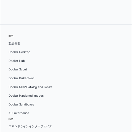
Adam Dawson
そして
アディティヤ・トリパティ
製品
製品概要
Docker Desktop
Docker Hub
Docker Scout
Docker Build Cloud
Docker MCP Catalog and Toolkit
Docker Hardened Images
Docker Sandboxes
AI Governance
特徴
コマンドラインインターフェイス