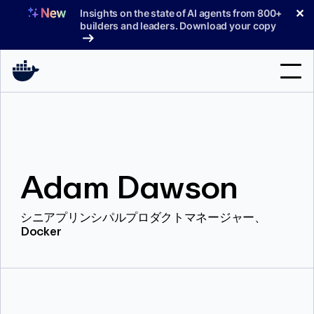
コ
✕
Insights on the state of AI agents from 800+
ン
builders and leaders. Download your copy
テ
ン
ツ
へ
検
ス
索
キ
ッ
製品
プ
Adam Dawson
サポート
料金プラン
シニアプリンシパルプロダクトマネージャー、
Docker
ブログ
ドキュメント
サインイン