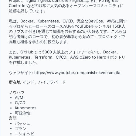
Project、Nginx Ingress Controller(Nginxによる)、F5 Ingress
Controllerなどの非常に人気のあるオープンソースコミュニティに
足跡を残しています。
私は、Docker、Kubernetes、CI/CD、完全なDevOps、AWSに関す
るゼロからヒーローへのコースがあるYouTubeチャンネル( 150K人
のサブスク付き)を通じて知識を共有するのが大好きです。これらは
初心者向けのコースで、初心者が基本から始めて、プロジェクトで
高度な概念を学ぶのに役立ちます。
また、GitHubでは 5000 人以上のフォロワーがいて、Docker、
Kubernetes、Terraform、CI/CD、AWSにZero to Heroリポジトリ
を作成しました。
ウェブサイト: https://www.youtube.com/abhishekveeramalla
所在地:
インド、ハイデラバード
ノウハウ
AI/ML
CI/CD
Kubernetes
可観測性
言語
バッシュ
ゴラン
ニシキヘビ