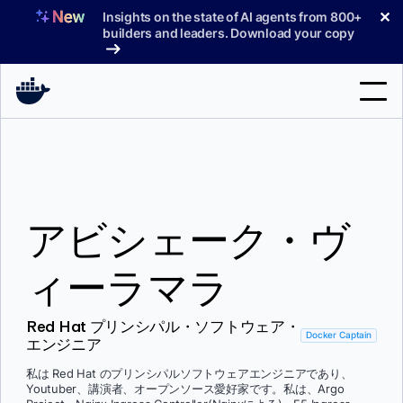
コ
✕
Insights on the state of AI agents from 800+
ン
builders and leaders. Download your copy
テ
ン
ツ
へ
検
ス
索
キ
ッ
製品
プ
アビシェーク・ヴ
サポート
料金プラン
ィーラマラ
ブログ
Red Hat プリンシパル・ソフトウェア・
ドキュメント
Docker Captain
エンジニア
サインイン
私は Red Hat のプリンシパルソフトウェアエンジニアであり、
Youtuber、講演者、オープンソース愛好家です。私は、Argo