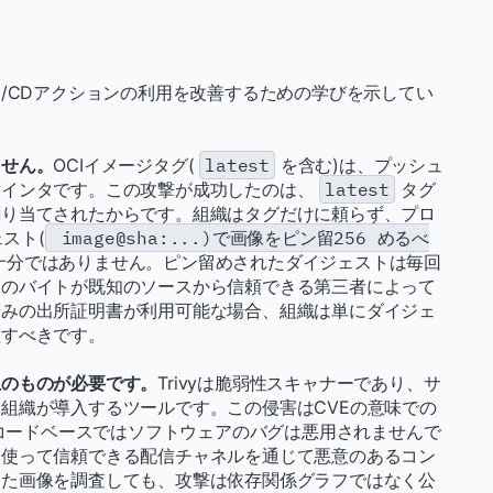
I/CDアクションの利用を改善するための学びを示してい
ません。
OCIイメージタグ(
latest
を含む)は、プッシュ
ポインタです。この攻撃が成功したのは、
latest
タグ
割り当てされたからです。
組織はタグだけに頼らず、プロ
スト(
image@sha:...)で画像をピン留256 めるべ
十分ではありません。ピン留めされたダイジェストは毎回
そのバイトが既知のソースから信頼できる第三者によって
済みの出所証明書が利用可能な場合、組織は単にダイジェ
証すべきです。
上のものが必要です。
Trivyは脆弱性スキャナーであり、サ
組織が導入するツールです。この侵害はCVEの意味での
のコードベースではソフトウェアのバグは悪用されませんで
を使って信頼できる配信チャネルを通じて悪意のあるコン
した画像を調査しても、攻撃は依存関係グラフではなく公