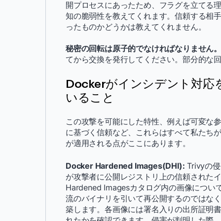
開プロセスにあったため、フラグを立てる
知の脆弱性を教えてくれます。信頼する相
ったものかどうかは教えてくれません。
秘密の回転は原子的でなければなりません
てから交換を発行してください。部分的な
Dockerがインシデント対
いること
この攻撃を可能にした特性、例えば可変な
に基づく信頼など、これらはすべて私たち
が適用される点がここにあります。
Docker Hardened Images(DHI):
Trivy
が攻撃者に公開レジストリ上の信頼されたイメ
Hardened Imagesカタログ内の画像に
流のバイナリを引いて再公開するのではな
築します。各画像には署名入りの出所証明
れたかを確認できます。侵害が判明した際、私