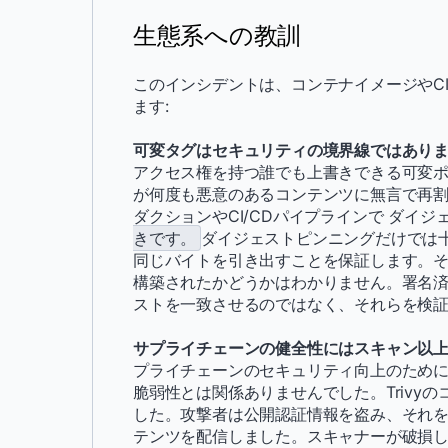
生態系への教訓
このインシデントは、コンテナイメージやC
ます:
可変タグはセキュリティの境界線ではあり
アクセス権を持つ誰でも上書きできる可変
が何度も悪意のあるコンテンツに無言で再
ダクションやCI/CDパイプラインで ダイジェ
きです。
ダイジェストピンニングだけでは
同じバイトを引き出すことを保証します。
構築されたかどうかはわかりません。署名
ストを一致させるのではなく、それらを検
サプライチェーンの健全性にはスキャン以
プライチェーンのセキュリティ向上のために
脆弱性とは関係ありませんでした。Trivy
した。攻撃者は公開認証情報を盗み、それ
テンツを配信しました。スキャナーが破損