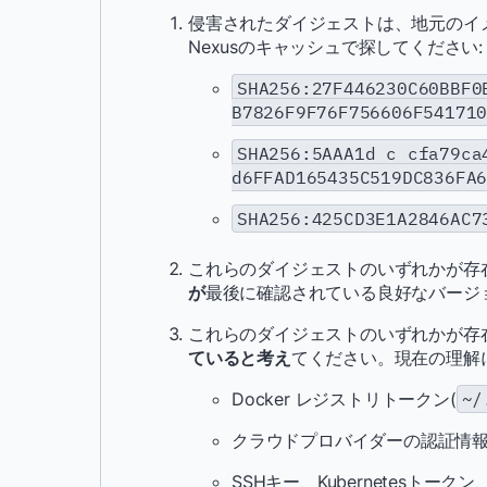
侵害されたダイジェストは、地元のイメー
Nexusのキャッシュで探してください:
SHA256:27F446230C60BBF0
B7826F9F76F756606F5417
SHA256:5AAA1d c cfa79ca
d6FFAD165435C519DC836FA
SHA256:425CD3E1A2846AC7
これらのダイジェストのいずれかが存
が
最後に確認されている良好なバージ
これらのダイジェストのいずれかが存
ていると考え
てください。現在の理解
Docker レジストリトークン(
~/
クラウドプロバイダーの認証情報(AW
SSHキー、Kubernetesトーク