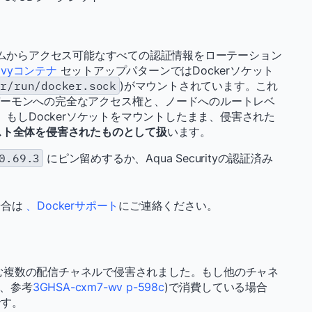
ムからアクセス可能なすべての認証情報をローテーション
rivyコンテナ
セットアップパターンではDockerソケット
ar/run/docker.sock
)がマウントされています。これ
rデーモンへの完全なアクセス権と、ノードへのルートレベ
もしDockerソケットをマウントしたまま、侵害された
スト全体を侵害されたものとして扱
います。
0.69.3
にピン留めするか、Aqua Securityの認証済み
場合は
、Dockerサポート
にご連絡ください。
Hubを含む複数の配信チャネルで侵害されました。もし他のチャネ
なら、参考
3GHSA-cxm7-wv p-598c
)で消費している場合
です。