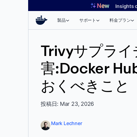
コ
Insights 
ン
テ
製品
サポート
料金プラン
ン
ツ
へ
Trivyサプラ
ス
キ
害:Docker
ッ
プ
おくべきこと
投稿日: Mar 23, 2026
Mark Lechner