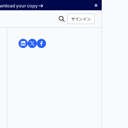
✕
Download your copy
検
サインイン
索