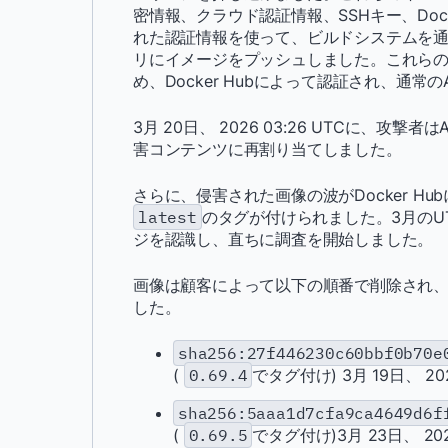
密情報、クラウド認証情報、SSHキー、Do
れた認証情報を使って、ビルドシステムを通じてAq
リにイメージをプッシュしました。これらのプッ
め、Docker Hubによって認証され、通常のA
3月 20日、 2026 03:26 UTCに、攻撃
害コンテンツに再割り当てしました。
さらに、侵害された画像の波がDocker H
latest
のタグが付けられました。3月のUTC 
ジを認識し、直ちに調査を開始しました。
画像は顧客によって以下の順番で削除され、D
した。
sha256:27f446230c60bbf0b70e
(
0.69.4
でタグ付け) 3月 19日、 2026
sha256:5aaa1d7cfa9ca4649d6f
(
0.69.5
でタグ付け)3月 23日、 2026