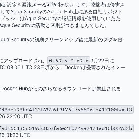
cker設定を漏洩させる可能性があります。攻撃者は侵害さ
ua SecurityのAdobe Hub上にある自社リポジト
シュはAqua Securityの認証情報を使用していたた
qua Securityの活動と区別がつきませんでした。
者はAqua Securityの初期クリーンアップ後に最新のタグを侵
ubにアップロードされ、
0.69.5
0.69.6
3月22日に
08:00 UTC 23日頃から、Dockerは侵害されたイメー
ocker Hubからのさらなるダウンロードは禁止されま
008db798bd4f33b7826f9f76f756606f5417100beef3
 22:20 UTC
fad165435c519dc836fa6e21b729a2174ad10b057d2b
 01:26 UTC