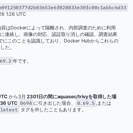
e891250377d2b03653e6f028833e30fc00c1abbc6d33
 1:26 UTC
像の内容はDockerによって隔離され、内部調査のために利用
curityに連絡し、画像の対応、認証取り消しの確認、調査結果
はすでにこのことを認識しており、Docker Hubからこれらの
ました。
69.3
年です。
UTC
から3月
2301日の間にaquasec/trivyを取得した場
6 UTC
0694
に引き出した場合、
0.69.5
,または
latest
タグを外したこともあります。