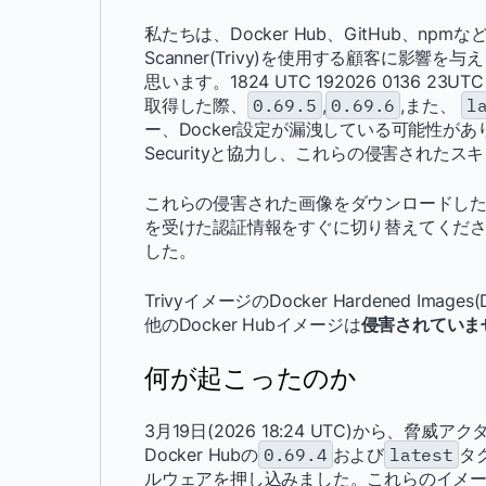
私たちは、Docker Hub、GitHub、npmなど複数
Scanner(Trivy)を使用する顧客に影
思います。1824 UTC 192026 0136 23UT
取得した際、
0.69.5
,
0.69.6
,また、
l
ー、Docker設定が漏洩している可能性があります
Securityと協力し、これらの侵害された
これらの侵害された画像をダウンロードし
を受けた認証情報をすぐに切り替えてくだ
した。
TrivyイメージのDocker Hardened I
他のDocker Hubイメージは
侵害されていま
何が起こったのか
3月19日(2026 18:24 UTC)から、脅威ア
Docker Hubの
0.69.4
および
latest
タ
ルウェアを押し込みました。これらのイメー