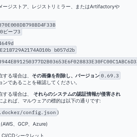
ジストア、レジストリミラー、またはArtifactoryや
B70E008DB798BD4F33B
100ビーフ3
4649d
6E21B729A2174AD10b b057d2b
3944E891250377D2B03653E6F028833E30FC00C1ABC6D3
在する場合は、
その画像を削除し、バージョン
0.69.3
ョンであることを確認してください。
在する場合は、
それらのシステムの認証情報が侵害され
によれば、マルウェアの標的は以下の通りです:
.docker/config.json
)
S、GCP、Azure)
ン、CI/CDシークレット