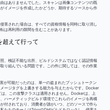
理由はありませんでした。スキャンは画像コンテンツの既
手がイメージを作成したかどうか、期待するソースから作
。
侵害された場合は、すべての資格情報を同時に取り消し
回転は再利用の隙間を生むことがあります。
応を超えて行って
参照、検証不能な出所、ビルドシステムではなく認証情報
が取り組んでいる問題です。この件に関しては、その作業
の侵害が可能だったのは、単一の盗まれたプッシュトークン
ージタグを上書きする能力を与えたからです。Docker
ついては、この攻撃クラスは適用されません。Dockerは、上
く、ハーメティックビルド環境でこれらのイメージを再構
書が付されており、消費者が誰がいつ、どのソースで作ら
たちのチームはTrivyのDHIビルドをロックし、侵害さ