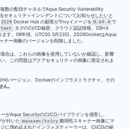
の配信チャネルでAqua Security Vulnerability
響を与えるセキュリティインシデントについてお知らせしたいと
C 2026 Docker Hub の顧客がTrivyイメージを
0.69.4
で
atest
タグのCI/CD秘密、クラウド認証情報、SSHキ
。08年頃、UTC00 3月23日、2026DockerはAqua
スキャナー画像のバージョンを削除しました。
た場合は、これらの画像を使用していないか確認し、影響
さい。この問題はアクアセキュリティの画像に限定されま
mages(DHI)バージョン、Dockerのインフラストラクチャ、その
せん。
クターがAqua SecurityのCI/CDパイプラインを侵害し、
グが付いた
aquasec/trivy
脆弱性スキャナー画像にマ
ジに埋め込まれたインフォスティーラーは、CI/CDの秘