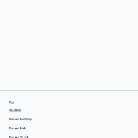
グレッグ・モンデロ
そして
ダン・ステルツァー
製品
製品概要
Docker Desktop
Docker Hub
Docker Scout