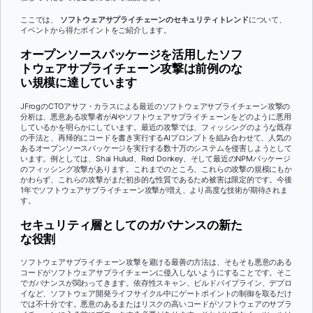
ここでは、
ソフトウェアサプライチェーンのセキュリティトレンド
について、
イベントから得たポイントをご紹介します。
オープンソースパッケージを活用したソフ
トウェアサプライチェーン攻撃は前例のな
い規模に達しています
JFrogのCTOアサフ・カラスによる最近のソフトウェアサプライチェーン攻撃の
分析は、悪意ある攻撃者がAIやソフトウェアサプライチェーンをどのように悪用
しているかを明らかにしています。最近の攻撃では、フィッシングのような既存
の手法と、再帰的にコードを書き実行するAIプロンプトを組み合わせて、人気の
あるオープンソースパッケージを実行する数十万のシステムを侵害しようとして
います。例としては、Shai Hulud、Red Donkey、そして最近のNPMパッケージ
のフィッシング攻撃があります。これまでのところ、これらの攻撃の規模にもか
かわらず、これらの攻撃がまだ初歩的な性質であるため被害は限定的です。今後
1年でソフトウェアサプライチェーン攻撃が増え、より高度な技術が期待されま
す。
セキュリティ層としてのガバナンスの新た
な役割
ソフトウェアサプライチェーン攻撃を避ける最善の方法は、そもそも悪意のある
コードがソフトウェアサプライチェーンに侵入しないようにすることです。そこ
でガバナンスが関わってきます。依存性スキャン、ビルドパイプライン、デプロ
イなど、ソフトウェア開発ライフサイクル中にゲートポイントの制御を取るだけ
では不十分です。悪意のあるまたはリスクの高いコードがソフトウェアのサプラ