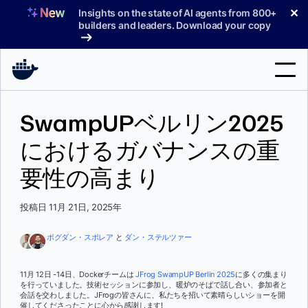
コ
✕
Insights on the state of AI agents from 800+
ン
builders and leaders. Download your copy
テ
ン
ツ
へ
検
ス
SwampUPベルリン2025
索
キ
ッ
におけるガバナンスの重
製品
プ
要性の高まり
サポート
料金プラン
投稿日 11月 21日, 2025年
ブログ
ボグダン・スポレア
と
ダン・ステルツァー
ドキュメント
11月 12日 -14日、Dockerチームは
JFrog SwampUP Berlin 2025
に多くの集まり
を行っていました。技術セッションに参加し、暖炉のそばで話し合い、参加者と
サインイン
会話を交わしました。JFrogの皆さんに、私たちを招いて素晴らしいショーを開
催してくださったことに心から感謝します!