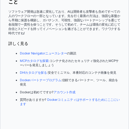
こと
ソフトウェア開発は急速に変化しており、AIは開発者も攻撃者も含めてすべての
人のワークフローの一部となっています。先を行く最善の方法は、強固な基盤か
ら早期に保護を構築し、ガバナンス、可視性、強固なパートナーシップを通じて
各段階で一貫性を保つことです。そうして初めて、チームは環境の変化に応じて
自信とスピードを持ってイノベーションを遂げることができます。ワクワクする
時代ですね!
詳しく見る
Docker Navigatorニュースレター
の購読
MCPカタログを探索:
コンテナ化されたセキュリティ強化されたMCPサ
ーバーを発見しましょう
DHIカタログを探る
:安全でミニマル、本番対応のコンテナ画像を発見
Dockerパートナープログラム
:信頼できるパートナー、ツール、統合を
発見
Dockerは初めてですか?
アカウント作成
質問がありますか?
Dockerコミュニティはサポートするためにここにい
ます