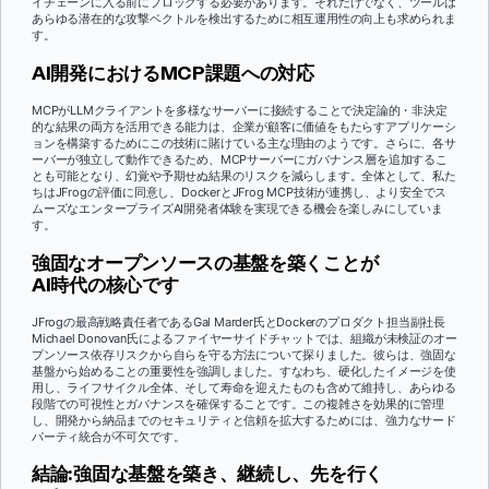
イチェーンに入る前にブロックする必要があります。それだけでなく、ツールは
あらゆる潜在的な攻撃ベクトルを検出するために相互運用性の向上も求められま
す。
AI開発におけるMCP課題への対応
MCPがLLMクライアントを多様なサーバーに接続することで決定論的・非決定
的な結果の両方を活用できる能力は、企業が顧客に価値をもたらすアプリケーシ
ョンを構築するためにこの技術に賭けている主な理由のようです。さらに、各サ
ーバーが独立して動作できるため、MCPサーバーにガバナンス層を追加するこ
とも可能となり、幻覚や予期せぬ結果のリスクを減らします。全体として、私た
ちはJFrogの評価に同意し、DockerとJFrog MCP技術が連携し、より安全でス
ムーズなエンタープライズAI開発者体験を実現できる機会を楽しみにしていま
す。
強固なオープンソースの基盤を築くことが
AI時代の核心です
JFrogの最高戦略責任者であるGal Marder氏とDockerのプロダクト担当副社長
Michael Donovan氏によるファイヤーサイドチャットでは、組織が未検証のオー
プンソース依存リスクから自らを守る方法について探りました。彼らは、強固な
基盤から始めることの重要性を強調しました。すなわち、硬化したイメージを使
用し、ライフサイクル全体、そして寿命を迎えたものも含めて維持し、あらゆる
段階での可視性とガバナンスを確保することです。この複雑さを効果的に管理
し、開発から納品までのセキュリティと信頼を拡大するためには、強力なサード
パーティ統合が不可欠です。
結論:強固な基盤を築き、継続し、先を行く