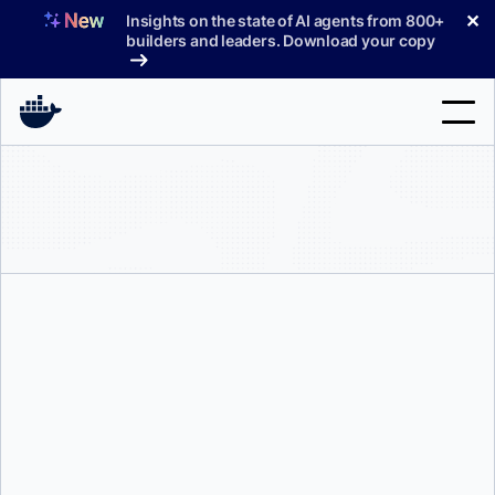
コ
✕
Insights on the state of AI agents from 800+
ン
builders and leaders. Download your copy
テ
ン
ツ
へ
検
ス
索
キ
ッ
製品
プ
サポート
料金プラン
ブログ
ケビン・ウィッテック
ドキュメント
サインイン