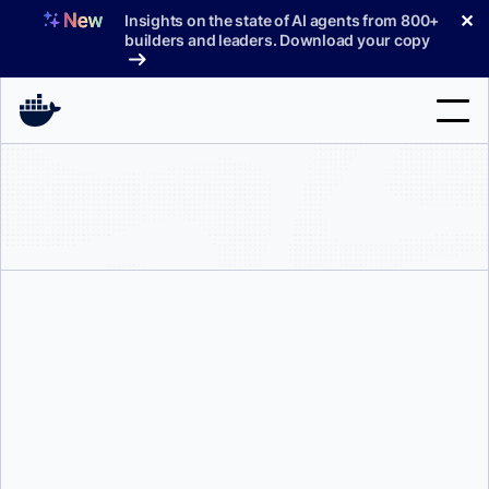
コ
✕
Insights on the state of AI agents from 800+
ン
builders and leaders. Download your copy
テ
ン
ツ
へ
検
ス
索
キ
ッ
製品
プ
サポート
料金プラン
ブログ
ドキュメント
ヴァネッサ・フルニエ
サインイン