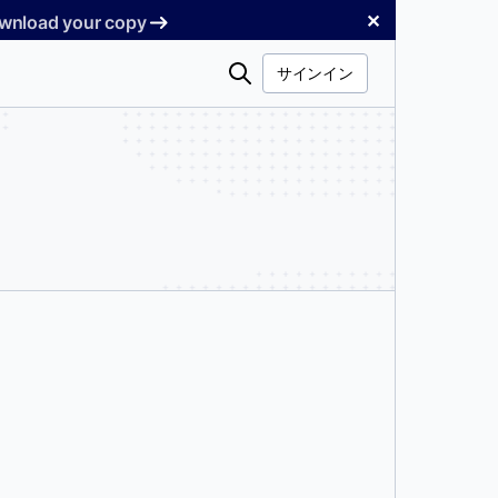
✕
Download your copy
検
サインイン
索