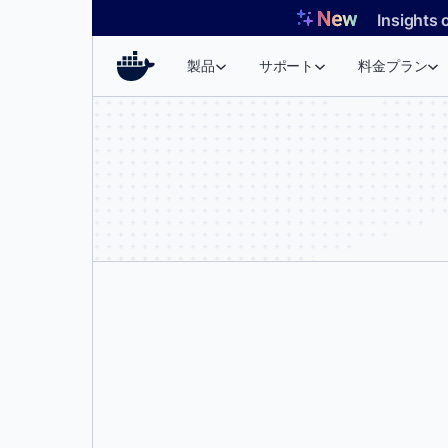
コ
Insights 
ン
テ
製品
サポート
料金プラン
ン
ツ
へ
ス
キ
ッ
プ