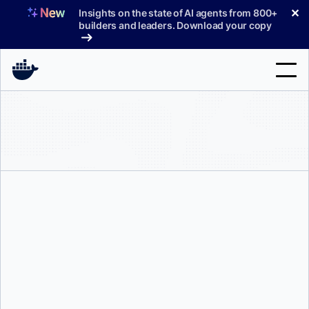
コ
✕
Insights on the state of AI agents from 800+
ン
builders and leaders. Download your copy
テ
ン
ツ
へ
検
ス
索
キ
ッ
製品
プ
サポート
料金プラン
ブログ
ドキュメント
アンカ・ヨルダッシュ
サインイン