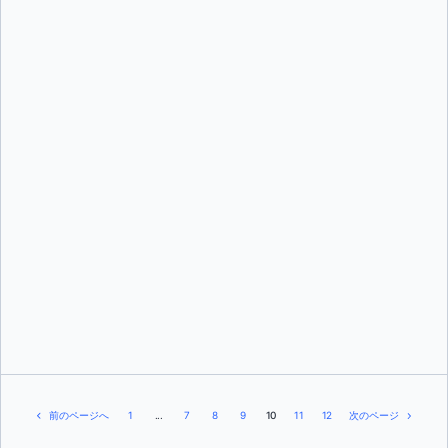
トニス・ティーギ
ニコラス・アドコック
前のページへ
1
...
7
8
9
10
11
12
次のページ