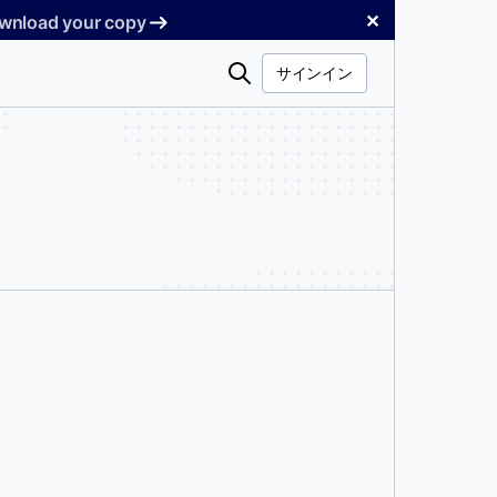
✕
Download your copy
検
サインイン
索