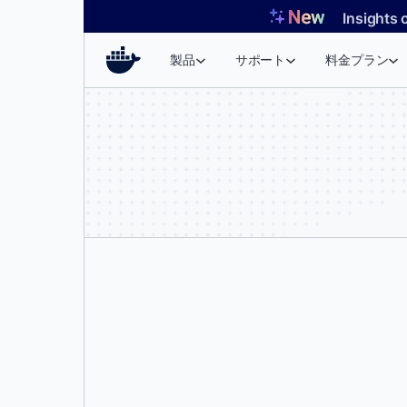
コ
Insights 
ン
テ
製品
サポート
料金プラン
ン
ツ
へ
ス
キ
ッ
プ