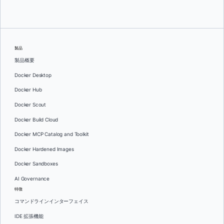
製品
製品概要
Docker Desktop
Docker Hub
Docker Scout
Docker Build Cloud
Docker MCP Catalog and Toolkit
Docker Hardened Images
Docker Sandboxes
AI Governance
特徴
コマンドラインインターフェイス
IDE 拡張機能