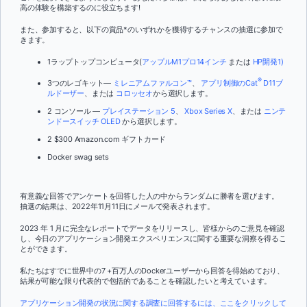
高の体験を構築するのに役立ちます!
また、参加すると、以下の賞品*のいずれかを獲得するチャンスの抽選に参加で
きます。
1ラップトップコンピュータ(
アップルM1プロ14インチ
または
HP開発1)
®
3つのレゴキット—
ミレニアムファルコン™
、
アプリ制御のCat
D11ブ
ルドーザー
、または
コロッセオ
から選択します。
2 コンソール —
プレイステーション 5
、
Xbox Series X
、または
ニンテ
ンドースイッチ OLED
から選択します。
2 $300 Amazon.com ギフトカード
Docker swag sets
有意義な回答でアンケートを回答した人の中からランダムに勝者を選びます。
抽選の結果は、2022年11月11日にメールで発表されます。
2023 年 1 月に完全なレポートでデータをリリースし、皆様からのご意見を確認
し、今日のアプリケーション開発エクスペリエンスに関する重要な洞察を得るこ
とができます。
私たちはすでに世界中の7 +百万人のDockerユーザーから回答を得始めており、
結果が可能な限り代表的で包括的であることを確認したいと考えています。
アプリケーション開発の状況に関する調査に回答するには、ここをクリックして