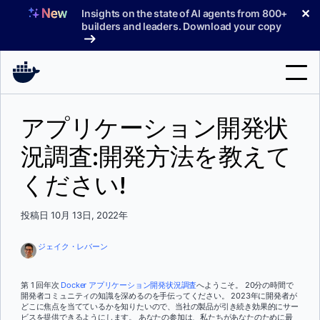
コ
✕
Insights on the state of AI agents from 800+
ン
builders and leaders. Download your copy
テ
ン
ツ
へ
検
ス
アプリケーション開発状
索
キ
ッ
況調査:開発方法を教えて
製品
プ
ください!
サポート
料金プラン
投稿日 10月 13日, 2022年
ブログ
ジェイク・レバーン
ドキュメント
第 1 回年次
Docker アプリケーション開発状況調査
へようこそ。 20分の時間で
開発者コミュニティの知識を深めるのを手伝ってください。 2023年に開発者が
サインイン
どこに焦点を当てているかを知りたいので、当社の製品が引き続き効果的にサー
ビスを提供できるようにします。 あなたの参加は、私たちがあなたのために最