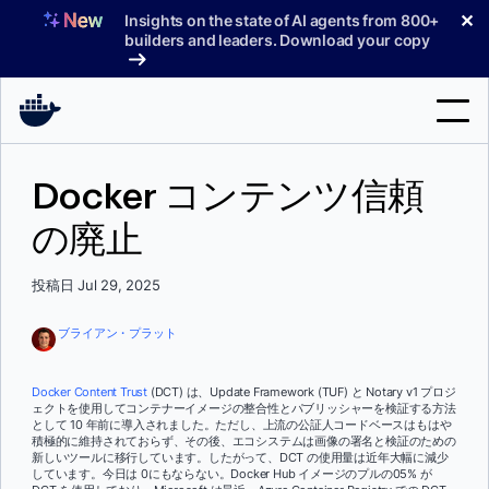
コ
✕
Insights on the state of AI agents from 800+
ン
builders and leaders. Download your copy
テ
ン
ツ
へ
検
ス
Docker コンテンツ信頼
索
キ
ッ
の廃止
製品
プ
サポート
投稿日 Jul 29, 2025
料金プラン
ブライアン・プラット
ブログ
Docker Content Trust
(DCT) は、Update Framework (TUF) と Notary v1 プロジ
ドキュメント
ェクトを使用してコンテナーイメージの整合性とパブリッシャーを検証する方法
として 10 年前に導入されました。ただし、上流の公証人コードベースはもはや
積極的に維持されておらず、その後、エコシステムは画像の署名と検証のための
サインイン
新しいツールに移行しています。したがって、DCT の使用量は近年大幅に減少
しています。今日は 0にもならない。Docker Hub イメージのプルの05% が