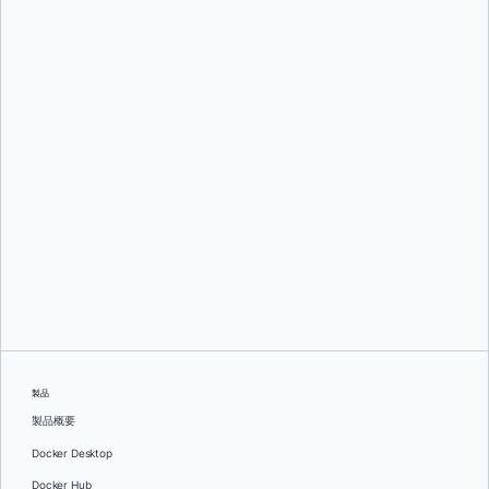
Mark Lechner
オレグ・セラエフ
製品
製品概要
Docker Desktop
Docker Hub