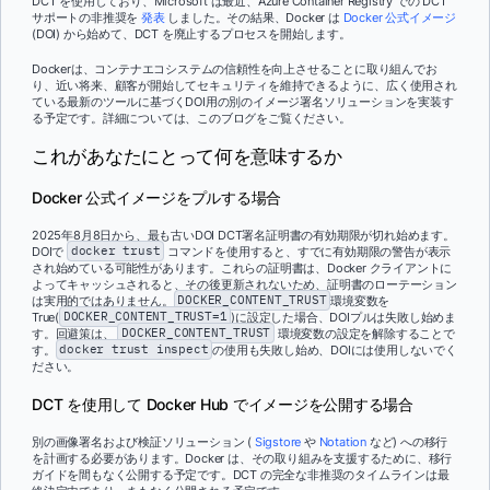
DCT を使用しており、Microsoft は最近、Azure Container Registry での DCT
サポートの非推奨を
発表
しました。その結果、Docker は
Docker 公式イメージ
(DOI) から始めて、DCT を廃止するプロセスを開始します。
Dockerは、コンテナエコシステムの信頼性を向上させることに取り組んでお
り、近い将来、顧客が開始してセキュリティを維持できるように、広く使用され
ている最新のツールに基づくDOI用の別のイメージ署名ソリューションを実装す
る予定です。詳細については、このブログをご覧ください。
これがあなたにとって何を意味するか
Docker 公式イメージをプルする場合
2025年8月8日から、最も古いDOI DCT署名証明書の有効期限が切れ始めます。
DOIで
docker trust
コマンドを使用すると、すでに有効期限の警告が表示
され始めている可能性があります。これらの証明書は、Docker クライアントに
よってキャッシュされると、その後更新されないため、証明書のローテーション
は実用的ではありません。
DOCKER_CONTENT_TRUST
環境変数を
True(
DOCKER_CONTENT_TRUST=1
)に設定した場合、DOIプルは失敗し始めま
す。回避策は、
DOCKER_CONTENT_TRUST
環境変数の設定を解除することで
す。
docker trust inspect
の使用も失敗し始め、DOIには使用しないでく
ださい。
DCT を使用して Docker Hub でイメージを公開する場合
別の画像署名および検証ソリューション (
Sigstore
や
Notation
など) への移行
を計画する必要があります。Docker は、その取り組みを支援するために、移行
ガイドを間もなく公開する予定です。DCT の完全な非推奨のタイムラインは最