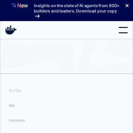
コ
✕
Insights on the state of AI agents from 800+
ン
builders and leaders. Download your copy
テ
ン
ツ
へ
検
ス
索
キ
ッ
製品
プ
サポート
料金プラン
すべての
ブログ
製品
ドキュメント
Community
サインイン