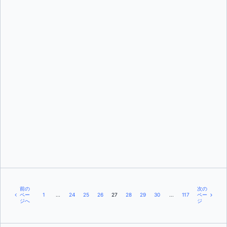
オレグ・セラエフ
エドゥ・メレンデス
前の
次の
ペー
1
...
24
25
26
27
28
29
30
...
117
ペー
ジへ
ジ