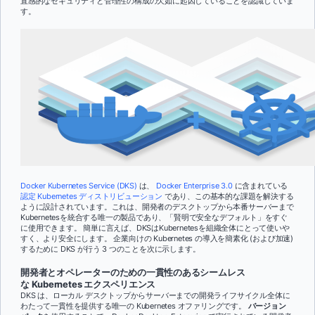
直感的なセキュリティと管理性の構成の欠如に起因していることを認識していま
す。
Docker Kubernetes Service (DKS)
は、
Docker Enterprise 3.0
に含まれている
認定 Kubernetes ディストリビューション
であり、この基本的な課題を解決する
ように設計されています。これは、開発者のデスクトップから本番サーバーまで
Kubernetesを統合する唯一の製品であり、「賢明で安全なデフォルト」をすぐ
に使用できます。 簡単に言えば、DKSはKubernetesを組織全体にとって使いや
すく、より安全にします。 企業向けの Kubernetes の導入を簡素化 (および加速)
するために DKS が行う 3 つのことを次に示します。
開発者とオペレーターのための一貫性のあるシームレス
な Kubernetes エクスペリエンス
DKS は、ローカル デスクトップからサーバーまでの開発ライフサイクル全体に
わたって一貫性を提供する唯一の Kubernetes オファリングです。
バージョン