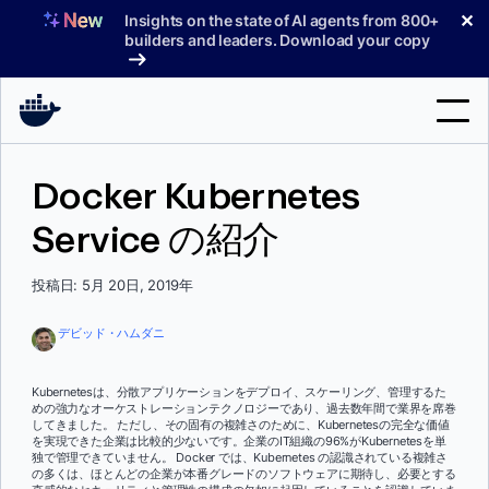
コ
✕
Insights on the state of AI agents from 800+
ン
builders and leaders. Download your copy
テ
ン
ツ
へ
検
ス
Docker Kubernetes
索
キ
ッ
Service の紹介
製品
プ
サポート
投稿日: 5月 20日, 2019年
料金プラン
デビッド・ハムダニ
ブログ
Kubernetesは、分散アプリケーションをデプロイ、スケーリング、管理するた
ドキュメント
めの強力なオーケストレーションテクノロジーであり、過去数年間で業界を席巻
してきました。 ただし、その固有の複雑さのために、Kubernetesの完全な価値
を実現できた企業は比較的少ないです。企業のIT組織の96%がKubernetesを単
サインイン
独で管理できていません。 Docker では、Kubernetes の認識されている複雑さ
の多くは、ほとんどの企業が本番グレードのソフトウェアに期待し、必要とする