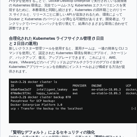
パック
を使用することで、
Docker Desktop Enterprise で実行されている開発者
の Kubernetes 環境は、完全でシームレスな Kubernetes エクスペリエンスを実
現するために、本番環境と同期し続けます。Kubernetes の四半期ごとのリリー
ス サイクルと、リリースごとに新しい API が追加されるため、環境によって
Docker と Kubernetes のバージョンが異なる可能性があります。開発者は、ワ
ンクリックでバージョンパックを切り替えて、結果のさまざまな環境に合わせて
調整できます。
合理化された Kubernetes ライフサイクル管理 (1 日目
と 2 日目の運用)
新しいクラスター管理ツールを使用すると、運用チームは、一連の簡単な CLI コ
マンドを使用して、認定された Kubernetes 環境を簡単にデプロイ、スケーリン
グ、バックアップ、復元、アップグレードできます。 これにより、AWS、
Azure、VMwareなどのハイブリッドおよびマルチクラウドのデプロイ全体で
Kubernetesアプリケーションを自動的にインストールおよび構成する方法が提
供されます。
「賢明なデフォルト」によるセキュリティの強化
DKSは、企業が本番レベルの展開に期待し、必要とする
「賢明なデフォルト」