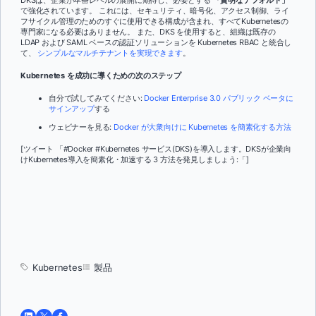
で強化されています。 これには、セキュリティ、暗号化、アクセス制御、ライ
フサイクル管理のためのすぐに使用できる構成が含まれ、すべてKubernetesの
専門家になる必要はありません。 また、DKS を使用すると、組織は既存の
LDAP および SAML ベースの認証ソリューションを Kubernetes RBAC と統合し
て、
シンプルなマルチテナントを実現できます
。
Kubernetes を成功に導くための次のステップ
自分で試してみてください:
Docker Enterprise 3.0 パブリック ベータに
サインアップ
する
ウェビナーを見る:
Docker が大衆向けに Kubernetes を簡素化する方法
[ツイート 「#Docker #Kubernetes サービス(DKS)を導入します。DKSが企業向
けKubernetes導入を簡素化・加速する 3 方法を発見しましょう:「]
Kubernetes
製品