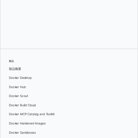
グレッグ・モンデロ
そして
ダン・ステルツァー
製品
製品概要
Docker Desktop
Docker Hub
Docker Scout
Docker Build Cloud
Docker MCP Catalog and Toolkit
Docker Hardened Images
Docker Sandboxes