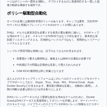
ージはポリシーの一貫性を強制し、デプロイするものに直接対応する一貫した監
査の軌跡を構築する場所です。
ポリシー駆動型自動化
すべての企業には脆弱性管理ポリシーがあります。ギャップは通常、方針(PDF
やウィキ)と実践(スプレッドシートやJiraチケット)の間にあります。
DHIは、そもそも政策決定を必要とする発見の量を劇的に減らし、そのギャップ
を埋めやすくします。スキャナーが50500ではなくCVEを返すと、基本的な深
刻度フィルタリングさえも、圧倒的なバックログではなく、実用的なトリアージ
システムとなります。
シンプルで実現可能な保険には、以下のようなものが含まれます。
高重度かつ重大な脆弱性は、修復または例外の文書化が必要です
中程度以下の問題は定期的な見直しで受け入れられます
CISA KEVの脆弱性は常に対象となります
ほとんどのスキャンプラットフォームはこのレベルのフィルタリングをネイティ
ブでサポートしており、Grype、Trivy、Snyk、Wiz、Prisma Cloud、Aqua、
Docker Scoutなどが含まれます。重症度の閾値を定義し、自動的に適用し、人
間の判断が必要な部分だけを浮き彫りにします。
DHIカバレッジデータとのより緊密な統合を求めるチームのために、Docker
ScoutはDHIステータスを直接照合してポリシーを評価します。サードパーティ
のスキャナーは、パイプラインのスクリプトやDHIカバレッジ情報をエクスポー