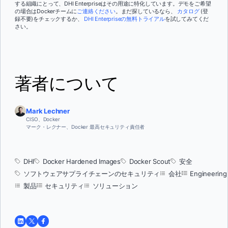
する組織にとって、DHI Enterpriseはその用途に特化しています。デモをご希望
の場合はDockerチームに
ご連絡ください
。まだ探しているなら、
カタログ
(登
録不要)をチェックするか、
DHI Enterpriseの無料トライアル
を試してみてくだ
さい。
著者について
Mark Lechner
CISO、Docker
マーク・レクナー、Docker 最高セキュリティ責任者
DHI
Docker Hardened Images
Docker Scout
安全
ソフトウェアサプライチェーンのセキュリティ
会社
Engineering
製品
セキュリティ
ソリューション