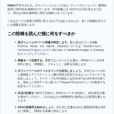
CRAのアライメント。
サイバーレジリエンス法は「デューデリジェンス」脆弱性
処理とSBOMsを義務付けています。DHI画像には
SBOMの証明
が含まれてお
り、VEXはCRAの脆弱性に関する期待に沿っています。
これはすべての監査の質問に答えるわけではありませんが、多くの組織が欠けて
いる基盤を提供します。
この投稿を読んだ後に何をすべきか
高ボリュームのベース画像を特定します。
最も使われている画像
(Python、Node、Go、Alpine、Debian)については、Docker
Hubの
Hardened Imagesカタログ
(My Hub → Hardened Images → Catalog)
をチェックしてください。
画像を一つ交換する。
重要でないサービスを選び、FROMラインをDHI
対応に変え、再構築し、スキャンし、結果を比較します。
ポリシーベースのフィルタリングを設定しましょう。
DHIでカバーされ
た脆弱性とアプリケーション層の発見を区別できるようにスキャナーを
設定しましょう。ネイティブなVEX統合にはDocker ScoutやWizを使う
か、抽出したVEXデータに基づいてGrypeやTrivyのポリシーを無視する
設定をしてください。
水辺の記録をつけてください。
DHIがカバーする内容と、残る責任を書
き留めてください。これがあなたの保険契約の参照および監査文書とな
ります。
VEXの診療所を始めましょう。
非公式に文書化された脆弱性評価をVEX
文に変換し、関連する画像に添付します。