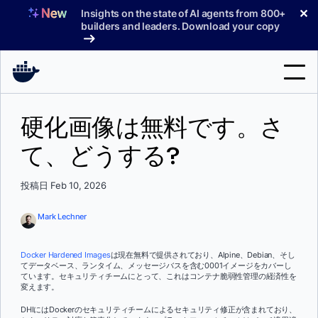
コ
✕
Insights on the state of AI agents from 800+
ン
builders and leaders. Download your copy
テ
ン
ツ
へ
検
ス
硬化画像は無料です。さ
索
キ
ッ
て、どうする?
製品
プ
サポート
投稿日 Feb 10, 2026
料金プラン
Mark Lechner
ブログ
Docker Hardened Images
は現在無料で提供されており、Alpine、Debian、そし
ドキュメント
てデータベース、ランタイム、メッセージバスを含む0001イメージをカバーし
ています。セキュリティチームにとって、これはコンテナ脆弱性管理の経済性を
変えます。
サインイン
DHIにはDockerのセキュリティチームによるセキュリティ修正が含まれており、