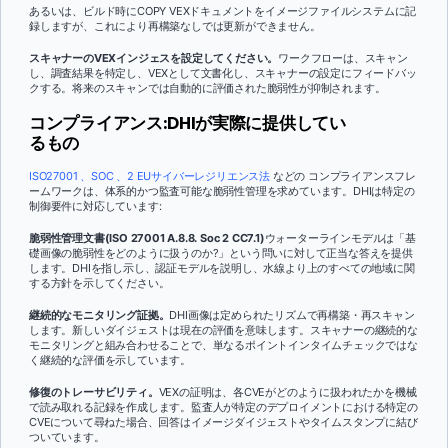
あるいは、ビルド時にCOPY VEXドキュメントをイメージファイルシステムに記
録しますが、これにより再構築なしでは更新ができません。
スキャナーのVEXインジェスを設定してください。
ワークフローは、スキャン
し、調査結果を特定し、VEXとして文書化し、スキャナーの設定にフィードバッ
クする。将来のスキャンでは自動的に評価された脆弱性が抑制されます。
コンプライアンス:DHIが実際に提供してい
るもの
ISO27001 、SOC 、2
EUサイバーレジリエンス法
などの コンプライアンスフレ
ームワークは、体系的かつ監査可能な脆弱性管理を求めています。DHIは特定の
制御要件に対応しています:
脆弱性管理文書(ISO 27001 A.8.8. Soc 2 CC7.1)
ウォーターラインモデルは「基
礎画像の脆弱性をどのように扱うのか?」という問いに対して正当な答えを提供
します。DHIを指し示し、認証モデルを説明し、水線より上のすべての地域に関
する方針を示してください。
継続的なモニタリング証拠。
DHI画像は定められたリズムで再構築・再スキャン
します。新しいダイジェストは現在の評価を意味します。スキャナーの継続的な
モニタリングと組み合わせることで、単なるポイントインタイムチェックではな
く継続的な評価を示しています。
修復のトレーサビリティ。
VEXの証明は、各CVEがどのように扱われたかを機械
で読み取れる記録を作成します。監査人が特定のデプロイメントにおける特定の
CVEについて尋ねた場合、回答はイメージダイジェストやタイムスタンプに結び
ついています。