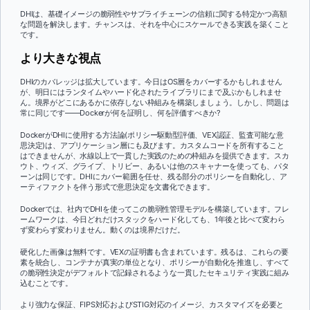
DHIは、基礎イメージの脆弱性やサプライチェーンの信頼に関する特定かつ高額
な問題を解決します。チャンスは、それを中心にスケールできる実践を築くこと
です。
より大きな視点
DHIのカバレッジは拡大しています。今日はOS層をカバーするかもしれません
が、明日にはランタイムやハード化されたライブラリにまで及ぶかもしれませ
ん。境界がどこにあるかに依存しない枠組みを構築しましょう。しかし、問題は
常に同じです――Dockerが何を証明し、何を評価すべきか?
DockerがDHIに使用する方法論(ポリシー駆動型評価、VEX認証、監査可能な意
思決定)は、アプリケーション層にも及びます。カスタムコードを所有すること
はできませんが、水線以上で一貫した実践のための枠組みを提供できます。スカ
ウト、ウィズ、グライプ、トリビー、あるいは他のスキャナーを使っても、パタ
ーンは同じです。DHIにカバー範囲を任せ、残る部分のポリシーを自動化し、ア
ーティファクトを伴う形式で意思決定を文書化できます。
Dockerでは、社内でDHIを使ってこの脆弱性管理モデルを構築しています。フレ
ームワークは、今日どれだけスタックをハード化しても、1年後と比べて変わら
ず変わらず変わりません。動くのは境界だけだ。
硬化した画像は無料です。VEXの証明書も含まれています。残るは、これらの要
素を統合し、コンテナが真実の単位となり、ポリシーが自動化を推進し、すべて
の脆弱性決定がデフォルトで記録されるような一貫したセキュリティ実践に組み
込むことです。
より強力な保証、FIPS対応およびSTIG対応のイメージ、カスタマイズを必要と