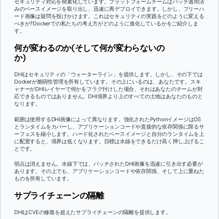
セキュリティ対応を簡素化しています。プラットフォームチームはパッチ適用済
みのベースイメージを取り出し、迅速に再デプロイできます。しかし、フリーハ
ード画像は疑問を投げかけます。これはセキュリティの実践をどのように変える
べきか?Dockerでの私たちの考え方がどのように進化しているかをご紹介しま
す。
何が変わるのか(そして何が変わらないの
か)
DHIはセキュリティの「ウォーターライン」を提供します。しかし、その下では
Dockerが脆弱性管理を所有しています。その上にいるのは、あなたです。スキ
ャナーがDHIレイヤーで何かをフラグ付けした場合、それはあなたのチームが対
応できるものではありません。DHI境界より上のすべての土地はあなたのものと
なります。
範囲は使用するDHI画像によって異なります。強化されたPythonイメージはOS
とランタイムをカバーし、アプリケーションコードや直接的な依存関係に限るサ
ーフェスを縮小します。ハード化されたベースイメージと自分のランタイムを上
に配置すると、境界は低くなります。目標は水線をできるだけ高く押し上げるこ
とです。
弱点は消えません。水線下では、パッチされたDHI画像を迅速に引き出す必要が
あります。その上でも、アプリケーションコードや依存関係、そして上に重ねた
ものを所有しています。
サプライチェーンの隔離
DHIはCVEの修復を超えたサプライチェーンの隔離を提供します。