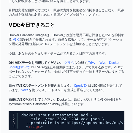
トして比較することで同様の結果を得ることができます。
目標は完璧な自動化ではなく、既存の方針を技術者を消耗させることなく、既存
の方針を強制力のあるものにするほどノイズを減らすことです。
VEX:今日できること
Docker Hardened Imagesは、Dockerが文脈で悪用不可と評価したCVEを抑制す
る
VEX
認証付きで提供されます。自然な拡張として、チームがアプリケーショ
ン層の発見用に独自のVEXステートメントを追加することになります。
今日、あなたのセキュリティチームができることは以下の通りです:
DHI VEXデータを消費してください。
グリペ
(v0.65+),
Trivy
、
Wiz
、
Docker
Scoutはすべて
DHI VEXの認証を自動的にまたはフラグで取り込みます。VEXサ
ポートのないスキャナーでも、抽出した証言を使って手動トリアージに役立てる
ことができます。
自分でVEXステートメントを書きましょう。
OpenVEX
はJSON形式を提供して
います。
vextl
を使ってステートメントを生成し署名してください。
画像にVEXを添付してください。
Dockerは、既にレジストリにVEXを付けるた
めのdocker scout attestation addを推奨しています:
1
docker scout attestation add \
2
--file ./cve-2024-1234.vex.json \
3
--predicate-type 
https://openvex.dev/ns/v0.2.
4
<
image
>