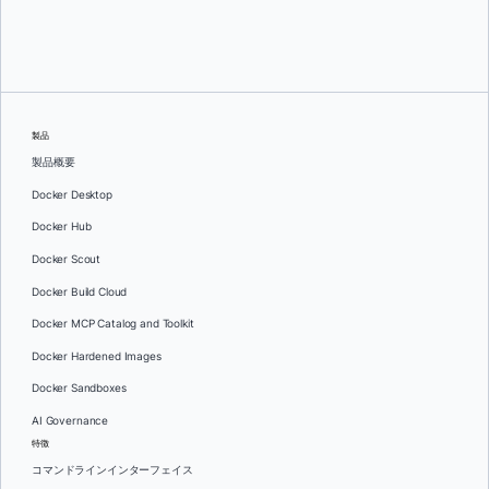
スリニ・セカラン
そして
ジュリー・グレイ
製品
製品概要
Docker Desktop
Docker Hub
Docker Scout
Docker Build Cloud
Docker MCP Catalog and Toolkit
Docker Hardened Images
Docker Sandboxes
AI Governance
特徴
コマンドラインインターフェイス