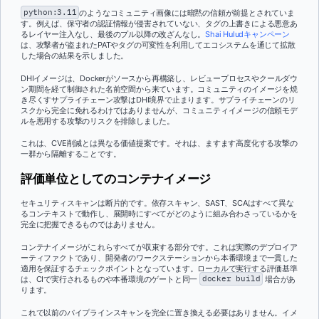
python:3.11
のようなコミュニティ画像には暗黙の信頼が前提とされていま
す。例えば、保守者の認証情報が侵害されていない、タグの上書きによる悪意あ
るレイヤー注入なし、最後のプル以降の改ざんなし。
Shai Huludキャンペーン
は、攻撃者が盗まれたPATやタグの可変性を利用してエコシステムを通じて拡散
した場合の結果を示しました。
DHIイメージは、Dockerがソースから再構築し、レビュープロセスやクールダウ
ン期間を経て制御された名前空間から来ています。コミュニティのイメージを焼
き尽くすサプライチェーン攻撃はDHI境界で止まります。サプライチェーンのリ
スクから完全に免れるわけではありませんが、コミュニティイメージの信頼モデ
ルを悪用する攻撃のリスクを排除しました。
これは、CVE削減とは異なる価値提案です。それは、ますます高度化する攻撃の
一群から隔離することです。
評価単位としてのコンテナイメージ
セキュリティスキャンは断片的です。依存スキャン、SAST、SCAはすべて異な
るコンテキストで動作し、展開時にすべてがどのように組み合わさっているかを
完全に把握できるものではありません。
コンテナイメージがこれらすべてが収束する部分です。これは実際のデプロイア
ーティファクトであり、開発者のワークステーションから本番環境まで一貫した
適用を保証するチェックポイントとなっています。ローカルで実行する評価基準
は、CIで実行されるものや本番環境のゲートと同一
docker build
場合があ
ります。
これで以前のパイプラインスキャンを完全に置き換える必要はありません。イメ