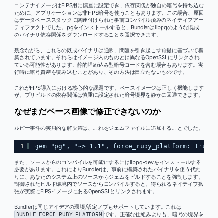
コンテナイメージはFIPS用に慎重に設定でき、依存関係が独自の暗号を持ち込む
ために、アプリケーションは非FIPS暗号を使うこともあります。この場合、原因
はデータベーススタックに関連付けられた事前コンパイル済みのネイティブアー
ティファクトでした。pgをインストールすると、Bundlerはlibpqのような既成
のバイナリ依存関係をダウンロードすることを選択できます。
残念ながら、これらの既成バイナリは通常、問題を引き起こす前提に基づいて構
築されています。それらはイメージ内のものとは異なるOpenSSLにリンクされ
ている可能性があります。静的埋め込み型暗号コードを含む場合もあります。実
行時に暗号資産を読み込むことがあり、その方法は目立たないものです。
これがFIPS導入における核心的な課題です。ベースイメージは正しく機能します
が、プリビルドの依存関係は慎重に設定された暗号境界を静かに回避できます。
なぜまだベース画像で修正できないのか
ルビー事件の実用的な解決策は、これをジェムファイルに追加することでした。
1
gem "pg", "~> 1.1", force_ruby_platform: true
また、ソースからのコンパイルを可能にするにはlibpq-devをインストールする
必要があります。これによりBundlerは、事前に構築されたバイナリを使う代わ
りに、あなたのシステム上のソースからジェムをビルドすることを強制します。
制御されたビルド環境内でソースからコンパイルすると、得られるネイティブ拡
張が実際にFIPSイメージにあるOpenSSLとリンクされます。
Bundlerは同じアイデアの環境/設定ノブもサポートしています。これは
BUNDLE_FORCE_RUBY_PLATFORM
です。正確な仕組みよりも、暗号の境界を