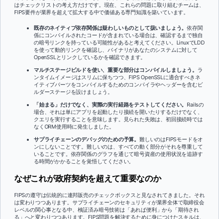
はチェックリストの考え方だけです。現在、これらの問題に取り組むチームは、
FIPS要件が業界を超えて拡大する中で価値ある専門知識を築いています。
既存のネイティブ依存関係は疑わしいものとして扱いましょう。
依存関
係にコンパイルされたコードが含まれている場合は、確認するまで独自
の暗号リンクを持っている可能性があると考えてください。LinuxでLDD
を使って動的リンクを確認し、バイナリがあなたのシステムに対して
OpenSSLとリンクしているかを確認できます。
マルチステージビルドを使い、重要な部分はコンパイルしましょう。
ラ
ンタイムイメージはスリムに保ちつつ、FIPS OpenSSLに適合すべきネ
イティブパーツをコンパイルするためのコンパイラやヘッダーを含むビ
ルダーステージを設けましょう。
「始まる」だけでなく、実際の実行経路をテストしてください。
Railsの
場合、それは単にアプリを起動したり接続を開いたりするだけでなく、
クエリを実行することを意味します。見られた失敗は、初回接続時では
なくORM使用時に発生しました。
サプライチェーンのデバッグのための予算。
難しいのはFIPSモードをオ
ンにしないことです。難しいのは、すべての動く部分がそれを尊重して
いることです。依存関係のグラフを通じて暗号資産の使用状況を追跡す
る時間がかかることを覚悟してください。
なぜこれが政府契約を超えて重要なのか
FIPSの遵守は伝統的に連邦販売のチェックボックスと見なされてきました。それ
は変わりつつあります。サプライチェーンのセキュリティが業界全体で取締役会
レベルの関心事となる中、検証済み暗号技術は「あれば便利」から「期待され
る」へと変わりつつあります。FIPS問題を解決するために身につけたスキルは、