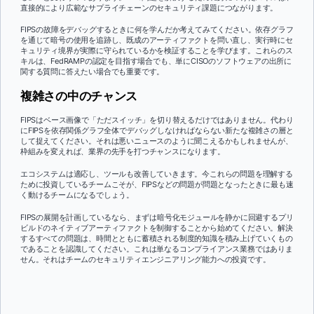
直接的により広範なサプライチェーンのセキュリティ課題につながります。
FIPSの故障をデバッグするときに何を学んだか考えてみてください。依存グラフ
を通じて暗号の使用を追跡し、既成のアーティファクトを問い直し、実行時にセ
キュリティ境界が実際に守られているかを検証することを学びます。これらのス
キルは、FedRAMPの認定を目指す場合でも、単にCISOのソフトウェアの出所に
関する質問に答えたい場合でも重要です。
複雑さの中のチャンス
FIPSはベース画像で「ただスイッチ」を切り替えるだけではありません。代わり
にFIPSを依存関係グラフ全体でデバッグしなければならない新たな複雑さの層と
して捉えてください。それは悪いニュースのように聞こえるかもしれませんが、
枠組みを変えれば、業界の先手を打つチャンスになります。
エコシステムは適応し、ツールも改善していきます。今これらの問題を理解する
ために投資しているチームこそが、FIPSなどの問題が問題となったときに最も速
く動けるチームになるでしょう。
FIPSの展開を計画しているなら、まずは暗号化モジュールを静かに回避するプリ
ビルドのネイティブアーティファクトを制御することから始めてください。解決
するすべての問題は、時間とともに蓄積される制度的知識を積み上げていくもの
であることを認識してください。これは単なるコンプライアンス業務ではありま
せん。それはチームのセキュリティエンジニアリング能力への投資です。