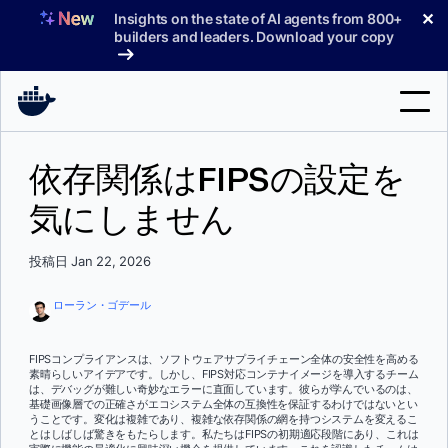
コ
✕
Insights on the state of AI agents from 800+
ン
builders and leaders. Download your copy
テ
ン
ツ
へ
検
ス
依存関係はFIPSの設定を
索
キ
ッ
気にしません
製品
プ
サポート
投稿日 Jan 22, 2026
料金プラン
ローラン・ゴデール
ブログ
FIPSコンプライアンスは、ソフトウェアサプライチェーン全体の安全性を高める
ドキュメント
素晴らしいアイデアです。しかし、FIPS対応コンテナイメージを導入するチーム
は、デバッグが難しい奇妙なエラーに直面しています。彼らが学んでいるのは、
基礎画像層での正確さがエコシステム全体の互換性を保証するわけではないとい
サインイン
うことです。変化は複雑であり、複雑な依存関係の網を持つシステムを変えるこ
とはしばしば驚きをもたらします。私たちはFIPSの初期適応段階にあり、これは