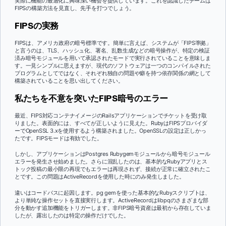
実際に機能の最適化に興味深い機会を提供しています。これを認識したチームは
FIPSの構築方法を見直し、先手を打つでしょう。
FIPSの実務
FIPSは、アメリカ政府の暗号標準です。簡単に言えば、システムが「FIPS準拠」
と言うのは、TLS、ハッシュ化、署名、乱数生成などの暗号操作が、特定の検証
済み暗号モジュールを用いて承認されたモードで実行されていることを意味しま
す。一見シンプルに思えますが、現代のソフトウェアは一つのコンパイルされた
プログラムとしてではなく、それぞれ独自の問題や癖を持つ依存関係の網として
構築されていることを思い出してください。
私たちを不意を突いたFIPS暗号のエラー
最近、FIPS対応コンテナイメージのRailsアプリケーションでチケットを受け取
りました。表面的には、すべてが正しいように見えた。RubyはFIPSプロバイダ
ーでOpenSSL 3.xを使用するよう構築されました。OpenSSLの設定は正しかっ
たです。FIPSモードは有効でした。
しかし、アプリケーションはPostgres Rubygemモジュールから暗号モジュール
エラーを発生させ始めました。さらに混乱したのは、基本的なRubyアプリとス
トック投稿の最小限の再現でもエラーは再現されず、接続が正常に確立されたこ
とです。この問題はActiveRecordを使用した時にのみ発生しました。
違いはコードパスに起因します。pg gemを使った基本的なRubyスクリプトは、
より単純な操作セットを直接実行します。ActiveRecordはlibpqのさまざまな部
分を動かす追加機能をトリガーします。非FIPS暗号資産は最初から存在していま
したが、露出したのは特定の操作だけでした。