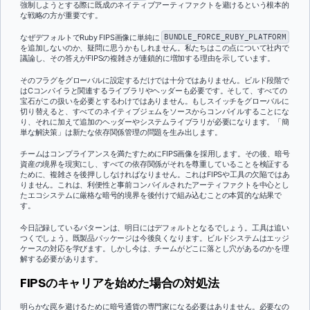
強制しようとする際に既成のネイティブアーティファクトを避けるという根本的
な戦略の方が重要です。
なぜデフォルトでRuby FIPS画像に単純に
BUNDLE_FORCE_RUBY_PLATFORM
を追加しないのか、疑問に思うかもしれません。私たちはこの点について社内で
議論し、その答えがFIPSの複雑さが連鎖的に増加する理由を示しています。
そのフラグをグローバルに設定するだけでは十分ではありません。ビルド段階で
はCコンパイラと関連するライブラリやヘッダーも必要です。そして、すべての
宝石がこの扱いを必要とするわけではありません。もしスイッチをグローバルに
切り替えると、すべてのネイティブジェムをソースからコンパイルすることにな
り、それに加えて追加のヘッダーやシステムライブラリが必要になります。「簡
単な解決策」は新たな依存関係管理の問題を生み出します。
チームはコンプライアンスを満たすためにFIPS画像を採用します。その後、暗号
資産の境界を現実にし、すべての依存関係がそれを尊重していることを検証する
ために、複雑さを後押ししなければなりません。これはFIPSや工具の欠陥ではあ
りません。これは、利便性と事前コンパイルされたアーティファクトを中心とし
たエコシステムに厳格な暗号的境界を後付けで組み込むことの本質的な結果で
す。
今日記録しているパターンは、明日にはデフォルトとなるでしょう。工具は追い
つくでしょう。既製品パッケージは今後良くなります。ビルドシステムはエッジ
ケースの対応を学びます。しかし今は、チームがどこに落とし穴があるのかを理
解する必要があります。
FIPSのキャリアを始めた場合の対処法
明らかな罠を避けるために暗号通貨の専門家になる必要はありません。必要なの