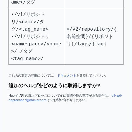
ame>/タグ
•/v1/リポジト
リ/<name>/タ
グ/<tag_name>
•/v2/repository/{
•/v1/リポジトリ
名前空間}/{リポジト
<namespace>/<name
リ}/tags/{tag}
>/ /タグ
<tag_name>/
これらの変更の詳細については、
ドキュメント
を参照してください。
追加のヘルプをどのように取得しますか?
Hub v1 API の廃止プロセスについて他に質問や懸念事項がある場合は、
v1-api-
deprecation@docker.com
までお問い合わせください。