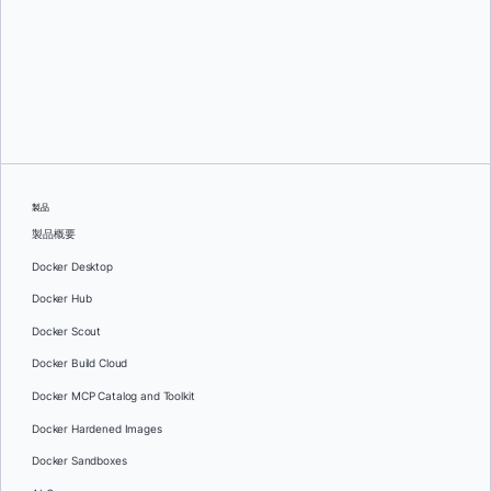
オレグ・セラエフ
製品
製品概要
Docker Desktop
Docker Hub
Docker Scout
Docker Build Cloud
Docker MCP Catalog and Toolkit
Docker Hardened Images
Docker Sandboxes