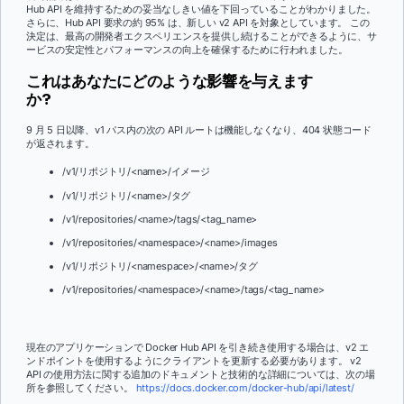
Hub API を維持するための妥当なしきい値を下回っていることがわかりました。
さらに、Hub API 要求の約 95% は、新しい v2 API を対象としています。 この
決定は、最高の開発者エクスペリエンスを提供し続けることができるように、サ
ービスの安定性とパフォーマンスの向上を確保するために行われました。
これはあなたにどのような影響を与えます
か?
9 月 5 日以降、v1 パス内の次の API ルートは機能しなくなり、404 状態コード
が返されます。
/v1/リポジトリ/<name>/イメージ
/v1/リポジトリ/<name>/タグ
/v1/repositories/<name>/tags/<tag_name>
/v1/repositories/<namespace>/<name>/images
/v1/リポジトリ/<namespace>/<name>/タグ
/v1/repositories/<namespace>/<name>/tags/<tag_name>
現在のアプリケーションで Docker Hub API を引き続き使用する場合は、v2 エ
ンドポイントを使用するようにクライアントを更新する必要があります。 v2
API の使用方法に関する追加のドキュメントと技術的な詳細については、次の場
所を参照してください。
https://docs.docker.com/docker-hub/api/latest/