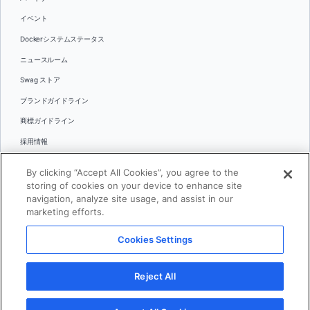
イベント
Dockerシステムステータス
ニュースルーム
Swag ストア
ブランドガイドライン
商標ガイドライン
採用情報
お問い合わせ
By clicking “Accept All Cookies”, you agree to the
言語
storing of cookies on your device to enhance site
English
navigation, analyze site usage, and assist in our
marketing efforts.
日本語
Cookies Settings
© 2026 Docker Inc.全著作権所有
Reject All
利用規約(英語)
プライバシー
リーガル
Cookies Settings