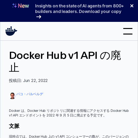
コ
✕
Insights on the state of AI agents from 800+
ン
builders and leaders. Download your copy
テ
ン
ツ
へ
検
ス
Docker Hub v1 API の廃
索
キ
ッ
止
製品
プ
サポート
投稿日: Jun 22, 2022
料金プラン
パコ・バルベルデ
ブログ
Docker は、Docker Hub リポジトリに関連する情報にアクセスする Docker Hub
ドキュメント
v1 API エンドポイントを 2022 年 9 月 5 日に廃止する予定です。
文脈
サインイン
現時点では、Docker Hub 上の v1 API コンシューマーの数が、このバージョンの