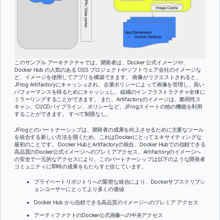
このサンプル アーキテクチャでは、開発者は、Docker 公式イメージや、
Docker Hub の人気のある OSS プロジェクトやソフトウェア会社のイメージな
ど、イメージを使用してアプリを構築できます。 画像がリクエストされると、
JFrog Artifactoryにキャッシュされ、企業ポリシーによって画像を管理し、高い
パフォーマンスを得るためにキャッシュし、組織のインフラストラクチャ全体に
ミラーリングすることができます。 また、Artifactoryのイメージは、脆弱性ス
キャン、CI/CDパイプライン、ポリシーなど、JFrogスイートの他の機能を利用
することができます。 すべて制限なし。
JFrogとのパートナーシップは、開発者の成果を向上させるために主要なツール
を統合する新しい方法を開くため、これはDockerにとってエキサイティングな
最初のことです。 Docker HubとArtifactoryの統合、Docker Hubでの信頼できる
高品質のDocker公式イメージへのプレミアアクセス、Artifactoryのイメージへ
の安全で一元的なアクセスにより、このパートナーシップは以下のような開発者
コミュニティに即時の成果をもたらすと信じています。
プライベートリポジトリへの緊密な統合により、Dockerサブスクリプシ
ョンユーザーにとってより多くの価値
Docker Hub から信頼できる高品質のイメージへのプレミア アクセス
アーティファクトのDocker公式画像への中央アクセス