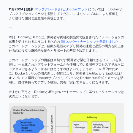
11月2024 日更新:
アップグレードされたDockerプラン
については、 Dockerサ
ブスクリプションページを参照してください 。よりシンプルに、より価値を、
より優れた開発と生産性を実現します。
—
本日、DockerとJFrogは、開発者が両社の製品間で統合されたイノベーションの
恩恵を受けられるようにするための
新しいパートナーシップを発表しました
。
このパートナーシップは、組織が最新のアプリ開発の速度と品質の両方を向上さ
せるのに役立つ継続的な統合とサポートの基盤を設定します。
このパートナーシップの目的は単純です:開発者が望む信頼できるイメージを取
得し、一元化されたプラットフォームから使用している開発プロセスでそれらに
アクセスできるようにするにはどうすればよいでしょうか。 この目的のため
に、DockerとJFrogの間の新しい契約により、開発者はArtifactory SaaSおよび
オンプレミス環境でDockerサブスクリプションとDocker Hub公式イメージを活
用し、自信を持ってアプリを構築、共有、実行できるようになります。
大まかに言うと、DockerとJFrogのパートナーシップに基づくソリューションは
次のようになります。