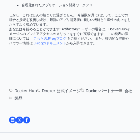
合理化されたアプリケーション開発ワークフロー
しかし、これはほんの始まりに過ぎません。 今後数か月にわたって、ここでの
統合と接続を改善し続け、最新のアプリ開発者に新しい機能と生産性の向上をも
たらすよう努めています。
あなたは今始めることができます! Artifactoryユーザーの場合は、Docker Hubイ
メージへのプレミアアクセスのメリットをすぐに実感できます。 この発表の詳
細については、
こちらのJFrogブログ
をご覧ください。 また、技術的な詳細や
ハウツー情報は
JFrogのドキュメント
から入手できます。
Docker Hub
Docker 公式イメージ
Dockerパートナー
会社
製品