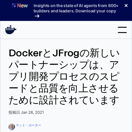
コ
✕
Insights on the state of AI agents from 800+
ン
builders and leaders. Download your copy
テ
ン
ツ
へ
検
ス
DockerとJFrogの新しい
索
キ
ッ
パートナーシップは、ア
製品
プ
プリ開発プロセスのスピ
サポート
ードと品質を向上させる
料金プラン
ために設計されています
ブログ
ドキュメント
投稿日 Jan 26, 2021
サインイン
マット・カーター