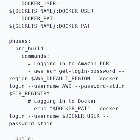
    DOCKER_USER: 
${SECRETS_NAME}:DOCKER_USER

    DOCKER_PAT: 
${SECRETS_NAME}:DOCKER_PAT

phases:

  pre_build:

    commands:

      # Logging in to Amazon ECR

      - aws ecr get-login-password --
region $AWS_DEFAULT_REGION | docker 
login --username AWS --password-stdin 
$ECR_REGISTRY

      # Logging in to Docker

      - echo "$DOCKER_PAT" | docker 
login --username $DOCKER_USER --
password-stdin

  build:
