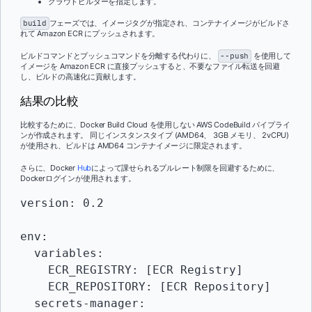
クラウドビルダーを指定します。
build
フェーズでは、イメージタグが指定され、コンテナイメージがビルドさ
れて Amazon ECR にプッシュされます。
ビルドコマンドとプッシュコマンドを分離する代わりに、
--push
を使用して
イメージを Amazon ECR に直接プッシュすると、不要なファイル転送を回避
し、ビルドの高速化に貢献します。
結果の比較
比較するために、Docker Build Cloud を使用しない AWS CodeBuild パイプライ
ンが作成されます。 同じインスタンスタイプ (AMD64、 3GB メモリ、 2vCPU)
が使用され、ビルドは AMD64 コンテナイメージに限定されます。
さらに、Docker
Hub
によって課せられるプルレート制限を回避するために、
Dockerログインが使用されます。
version: 0.2

env:

  variables:

    ECR_REGISTRY: [ECR Registry]

    ECR_REPOSITORY: [ECR Repository]

  secrets-manager:
