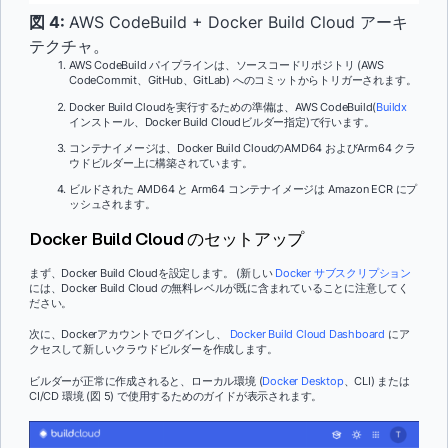
図 4:
AWS CodeBuild + Docker Build Cloud アーキ
テクチャ。
AWS CodeBuild パイプラインは、ソースコードリポジトリ (AWS
CodeCommit、GitHub、GitLab) へのコミットからトリガーされます。
Docker Build Cloudを実行するための準備は、AWS CodeBuild(
Buildx
インストール、Docker Build Cloudビルダー指定)で行います。
コンテナイメージは、Docker Build CloudのAMD64 およびArm64 クラ
ウドビルダー上に構築されています。
ビルドされた AMD64 と Arm64 コンテナイメージは Amazon ECR にプ
ッシュされます。
Docker Build Cloud のセットアップ
まず、Docker Build Cloudを設定します。 (新しい
Docker サブスクリプション
には、Docker Build Cloud の無料レベルが既に含まれていることに注意してく
ださい。
次に、Dockerアカウントでログインし、
Docker Build Cloud Dashboard
にア
クセスして新しいクラウドビルダーを作成します。
ビルダーが正常に作成されると、ローカル環境 (
Docker Desktop
、CLI) または
CI/CD 環境 (図 5) で使用するためのガイドが表示されます。