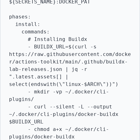
${SECRETS_NAME}:DOCKER_PAT

phases:

  install:

    commands:

      # Installing Buildx

      - BUILDX_URL=$(curl -s 
https://raw.githubusercontent.com/docke
r/actions-toolkit/main/.github/buildx-
lab-releases.json | jq -r 
".latest.assets[] | 
select(endswith(\"linux-$ARCH\"))")

      - mkdir -vp ~/.docker/cli-
plugins/

      - curl --silent -L --output 
~/.docker/cli-plugins/docker-buildx 
$BUILDX_URL

      - chmod a+x ~/.docker/cli-
plugins/docker-buildx
