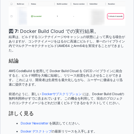
図 7:
Docker Build Cloud での実行結果。
結果は、ビルドするコンテナイメージやキャッシュの状態によって異なる場合が
ありますが、コンテナイメージをはるかに高速にビルドし、単一のパイプライン
内でマルチアーキテクチャビルド(AMD64 とArm64)を実現することができまし
た。
結論
AWS CodeBuild を使用して Docker Build Cloud を CI/CD パイプラインに統合
すると、ビルド時間を大幅に短縮し、リリース頻度を向上させることができま
す。 これにより、開発者は生産性を最大化しながら、ユーザーに価値をより迅
速に提供できます。
前述のように、新しい
Dockerサブスクリプション
には、Docker Build Cloudの
無料利用枠がすでに含まれています。 この機会を利用して、現在のプロジェク
トのコンテナイメージをどれだけ速くビルドできるかをテストしてください。
詳しく見る
Docker Newsletter
を購読してください。
Docker デスクトップ
の最新リリースを入手します。