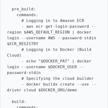
  pre_build:

    commands:

      # Logging in to Amazon ECR

      - aws ecr get-login-password --
region $AWS_DEFAULT_REGION | docker 
login --username AWS --password-stdin 
$ECR_REGISTRY

      # Logging in to Docker (Build 
Cloud)

      - echo "$DOCKER_PAT" | docker 
login --username $DOCKER_USER --
password-stdin

      # Specifying the cloud builder

      - docker buildx create --use --
driver cloud $DOCKER_ORG/demo

  build:

    commands:
