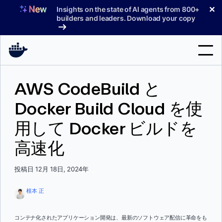
コ
✕
Insights on the state of AI agents from 800+
ン
builders and leaders. Download your copy
テ
ン
ツ
へ
検
ス
AWS CodeBuild と
索
キ
ッ
Docker Build Cloud を使
製品
プ
用して Docker ビルドを
サポート
高速化
料金プラン
ブログ
投稿日 12月 18日, 2024年
ドキュメント
根本 正
サインイン
コンテナ化されたアプリケーション開発は、最新のソフトウェア配信に革命をも