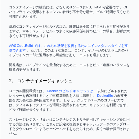
コンテナイメージの構築には、かなりのリソース(CPU、RAM)が必要です。 CI
パイプラインで使用されるマシンの仕様が不十分な場合、ビルド時間が長くなる
可能性があります。
単純なコンテナイメージビルドの場合、影響は最小限に抑えられる可能性があり
ますが、マルチステージビルドや多くの依存関係を持つビルドの場合、影響は大
きくなる可能性があります。
AWS CodeBuild では、これらの状況を改善するためにインスタンスタイプを変
更できます
。 ただし、このような変更は、コンテナイメージのビルド以外のパ
イプラインの一部に適用される可能性があり、コストも増加します。
開発者は、パイプラインを最適化するために、コストとビルド速度のバランスを
取る必要があります。
2。 コンテナイメージキャッシュ
ローカル開発環境では、
Docker のビルド キャッシュは
、以前にビルドされた
レイヤーを再利用することで再構築時間を大幅に短縮し、
Dockerfile
の未変更
部分の冗長な処理を回避できます。 しかし、クラウドベースのCIサービスで
は、デフォルトでクリーンな環境が使用されるため、キャッシュを利用できず、
ビルド時間が長くなります。
ストレージレジストリまたはコンテナレジストリを使用してキャッシングを活用
する方法はありますが、これらは設定の複雑さとキャッシュデータのアップロー
ドとダウンロードによるオーバーヘッドをもたらすため、多くの場合採用されま
せん。