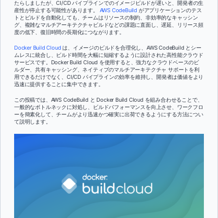
たらしましたが、CI/CD パイプラインでのイメージビルドが遅いと、開発者の生
産性が停止する可能性があります。
AWS CodeBuild
がアプリケーションのテス
トとビルドを自動化しても、チームはリソースの制約、非効率的なキャッシン
グ、複雑なマルチアーキテクチャビルドなどの課題に直面し、遅延、リリース頻
度の低下、復旧時間の長期化につながります。
Docker Build Cloud
は、イメージのビルドを合理化し、AWS CodeBuild とシー
ムレスに統合し、ビルド時間を大幅に短縮するように設計された高性能クラウド
サービスです。Docker Build Cloud を使用すると、強力なクラウドベースのビ
ルダー、共有キャッシング、ネイティブのマルチアーキテクチャ サポートを利
用できるだけでなく、CI/CD パイプラインの効率を維持し、開発者は価値をより
迅速に提供することに集中できます。
この投稿では、AWS CodeBuild と Docker Build Cloud を組み合わせることで、
一般的なボトルネックに対処し、ビルドパフォーマンスを向上させ、ワークフロ
ーを簡素化して、チームがより迅速かつ確実に出荷できるようにする方法につい
て説明します。