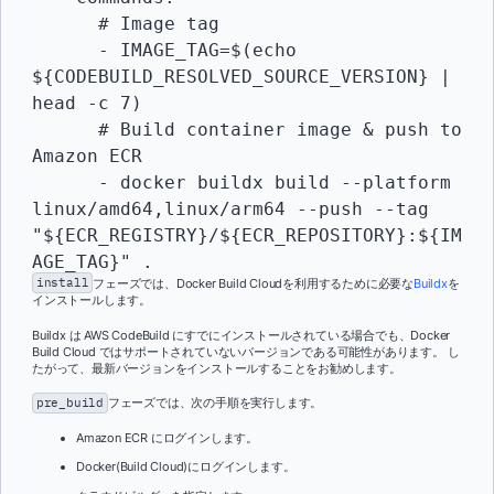
      # Image tag

      - IMAGE_TAG=$(echo 
${CODEBUILD_RESOLVED_SOURCE_VERSION} | 
head -c 7)

      # Build container image & push to 
Amazon ECR

      - docker buildx build --platform 
linux/amd64,linux/arm64 --push --tag 
"${ECR_REGISTRY}/${ECR_REPOSITORY}:${IM
AGE_TAG}" .
install
フェーズでは、Docker Build Cloudを利用するために必要な
Buildx
を
インストールします。
Buildx は AWS CodeBuild にすでにインストールされている場合でも、Docker
Build Cloud ではサポートされていないバージョンである可能性があります。 し
たがって、最新バージョンをインストールすることをお勧めします。
pre_build
フェーズでは、次の手順を実行します。
Amazon ECR にログインします。
Docker(Build Cloud)にログインします。