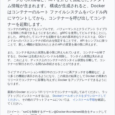
ム情報が含まれます。 構成が生成されると、Docker
はコンテナーのルート ファイルシステムをバンドル内
にマウントしてから、コンテナーを呼び出してコンテ
ナーを起動します。
コンテナのAPIはとてもシンプルです。 パフォーマンスとクライアント ライブラ
リを簡単に作成できるようにするために、gRPC を使用してビルドすることにし
ました。 APIを介してコンテナを起動するための基本的なリクエストは、OCIバ
ンドルへのパスとコンテナのIDのみを指定することです。 API をシンプルに保つ
ことで、新しい機能が追加されたときの API の変更を最小限に抑えます。
また、コンテナ化された状態も最小限に抑えられています。 コンテナーが終了
すると、Docker は生成されたバンドルを削除し、ランタイム状態は失われま
す。 これにより、ディスク上のコンテナーのランタイム状態を分離して、コン
テナーが実行されている間のみ存続させることができます。
ライブ マイグレーションや実行中のコンテナーに再アタッチする機能など、よ
り多くの機能が表示されるようになり、この統合の結果として Docker の将来の
リリースでコンテナーに影響を与えずに Docker をアップグレードできるように
なります。
最新の Docker エンジン 1.11 リリースでコンテナーを試してみてください。 ラッ
プトップにインストールするには、
Dockerツールボックスをダウンロードして
ください
。 その他のプラットフォームについては、
インストール手順
を確認し
てください。
[ツイート:「runCを制御するデーモン@Docker #containerd統合をチェックして