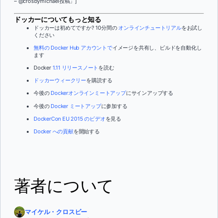
– @crosbymichael投稿」]
ドッカーについてもっと知る
ドッカーは初めてですか? 10分間の
オンラインチュートリアル
をお試し
ください
無料の Docker Hub アカウントで
イメージを共有し、ビルドを自動化し
ます
Docker
1.11 リリースノート
を読む
ドッカーウィークリー
を購読する
今後の
Dockerオンラインミートアップ
にサインアップする
今後の
Docker ミートアップ
に参加する
DockerCon EU 2015 のビデオ
を見る
Docker への貢献
を開始する
著者について
マイケル・クロスビー