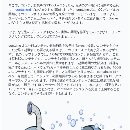
そこで、コンテナ監視をコアDockerエンジンから別のデーモンに移動するため
に
、containerd
プロジェクトを開始しました。 containerdは、OCIバンドルの
開始とそのライフサイクルの管理を完全にサポートしています。 これにより、
ユーザーはシステム上のruncバイナリを別のランタイムに置き換えて、Docker
のAPIを引き続き使用する利点を得ることができます。
では、なぜ別のプロジェクトなのか? 実際の問題を修正するのではなく、リファ
クタリングに忙しいのはなぜですか? まぁ。。。
containerd は並列コンテナの起動時間を改善するため、複数のコンテナをでき
るだけ早く起動する必要がある場合は、このリリースで改善が見られるはずで
す。 私のラップトップでは、1.64秒で100個のコンテナを起動できます。 これ
は毎秒60コンテナです。 コンテナを起動するとき、ほとんどの時間はシステム
コールとシステムレベルの操作に費やされます。 起動時間の大部分は、操作を
完了するためにハードウェア/カーネルを待つために主に費やされるため、100個
のコンテナすべてを同時に起動することは意味がありません。 containerd はイ
ベントを使用して、コンテナーの開始要求やその他のさまざまな操作をロックフ
リーでスケジュールします。 同時に開始するコンテナーの数には構成可能な制
限があり、既定では 10 ワーカーに設定されています。 これにより、必要な数の
APIリクエストを行うことができ、containerdはシステムを完全に圧倒すること
なく、コンテナをできるだけ速く起動します。