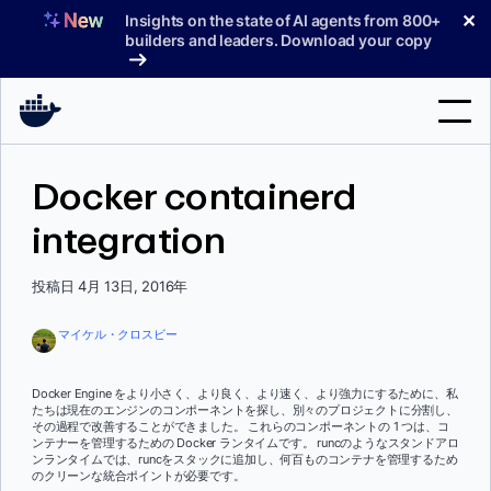
コ
✕
Insights on the state of AI agents from 800+
ン
builders and leaders. Download your copy
テ
ン
ツ
へ
検
ス
Docker containerd
索
キ
ッ
integration
製品
プ
サポート
投稿日 4月 13日, 2016年
料金プラン
マイケル・クロスビー
ブログ
Docker Engine をより小さく、より良く、より速く、より強力にするために、私
ドキュメント
たちは現在のエンジンのコンポーネントを探し、別々のプロジェクトに分割し、
その過程で改善することができました。 これらのコンポーネントの 1 つは、コ
ンテナーを管理するための Docker ランタイムです。 runcのようなスタンドアロ
サインイン
ンランタイムでは、runcをスタックに追加し、何百ものコンテナを管理するため
のクリーンな統合ポイントが必要です。