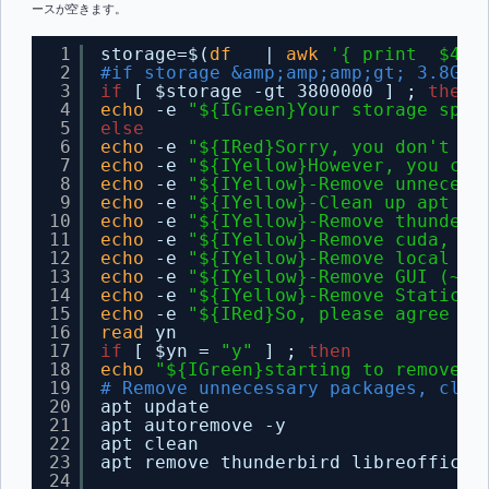
ースが空きます。
1
storage=$(
df
| 
awk
'{ print  $4  
2
#if storage &amp;amp;amp;gt; 3.8G
3
if
[ $storage -gt 3800000 ] ; 
then
4
echo
-e 
"${IGreen}Your storage spac
5
else
6
echo
-e 
"${IRed}Sorry, you don't ha
7
echo
-e 
"${IYellow}However, you can
8
echo
-e 
"${IYellow}-Remove unnecess
9
echo
-e 
"${IYellow}-Clean up apt ca
10
echo
-e 
"${IYellow}-Remove thunderb
11
echo
-e 
"${IYellow}-Remove cuda, cu
12
echo
-e 
"${IYellow}-Remove local re
13
echo
-e 
"${IYellow}-Remove GUI (~40
14
echo
-e 
"${IYellow}-Remove Static l
15
echo
-e 
"${IRed}So, please agree to
16
read
yn
17
if
[ $yn = 
"y"
] ; 
then
18
echo
"${IGreen}starting to remove t
19
# Remove unnecessary packages, clea
20
apt update
21
apt autoremove -y
22
apt clean
23
apt remove thunderbird libreoffice-
24