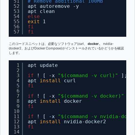
51
# Remove additional 100MB
52
apt autoremove -y
53
apt clean
54
else
55
exit
1
56
fi
57
fi
このコードスニペットは、必要なソフトウェア(curl、
docker、
nvidia-
docker2、およびDocker Compose)がインストールされているかどうかを確認
します。
1
apt update
2
3
if
! [ -x 
"$(command -v curl)"
]; 
t
4
apt 
install
curl
5
fi
6
7
if
! [ -x 
"$(command -v docker)"
];
8
apt 
install
docker
9
fi
10
11
if
! [ -x 
"$(command -v nvidia-dock
12
apt 
install
nvidia-docker2
13
fi
14