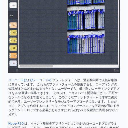
ローコードおよびノーコードの
プラットフォームは、過去数年間で人気が急激
に高まっています。 これらのプラットフォームを使用すると、コーディングの
知識がほとんどまたはまったくないユーザーでも、最小限のコーディングでアプ
リを20倍高速に構築できます。 それらは、エキスパート開発者にとって不可欠
なツールになるまで進化しました。 このようなプラットフォームは非常に視覚
的であり、ユーザーフレンドリーなモジュラーアプローチに従います。 したが
って、アプリを作成するには、ソフトウェアコンポーネントを所定の位置にドラ
ッグアンドドロップする必要があります(これらはすべて視覚的に表現されてい
ます)。
Node-RED
は、イベント駆動型アプリケーション向けのローコードプログラミ
ング言語です。 これは、ハードウェアデバイス、API、およびオンラインサービ