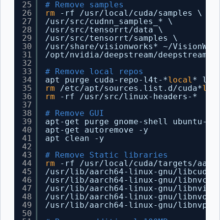
25
# Remove samples
26
rm
-rf 
/usr/local/cuda/samples
\
27
/usr/src/cudnn_samples_
* \
28
/usr/src/tensorrt/data
\
29
/usr/src/tensorrt/samples
\
30
/usr/share/visionworks
* ~
/VisionWor
31
/opt/nvidia/deepstream/deepstream
*
/
32
33
# Remove local repos
34
apt purge cuda-repo-l4t-*
local
* lib
35
rm
/etc/apt/sources
.list.d
/cuda
*
loc
36
rm
-rf 
/usr/src/linux-headers-
*
37
38
# Remove GUI
39
apt-get purge gnome-shell ubuntu-wa
40
apt-get autoremove -y
41
apt clean -y
42
43
# Remove Static libraries
44
rm
-rf 
/usr/local/cuda/targets/aarc
45
/usr/lib/aarch64-linux-gnu/libcudnn
46
/usr/lib/aarch64-linux-gnu/libnvcaf
47
/usr/lib/aarch64-linux-gnu/libnvinf
48
/usr/lib/aarch64-linux-gnu/libnvonn
49
/usr/lib/aarch64-linux-gnu/libnvpar
50