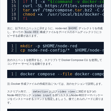
15
if
! [ -x 
"$(command -v docker-comp
16
curl -SL https:
//files
.seeedstudio.
17
tar
xvf 
/tmp/compose
.
tar
.bz2 -C 
/us
18
chmod
+x  
/usr/local/bin/docker-com
19
fi
次に、以下のスニペットに示すように、node-red
$HOME
ディレクトリを作成
し、すべての
Node-RED
構成ファイルをデバイスのホームディレクトリにコ
ピーする必要があります。
1
mkdir
-p $HOME
/node-red
2
cp
node-red-config/*  $HOME
/node-red
次のスニペットを使用すると、スクリプトで Docker Compose CLI を使用して
コンテナー サービスを起動できます。
1
docker compose --
file
docker-compose
注: Docker 作成ファイルの作成方法については、次のセクションで説明します。
スクリプト内で、、
detection
および
video view
に対応する3つの
Node-REDブロック
video input
を持つカスタムNode-REDテーマパッケー
ジをインストールするコマンドを指定しましょう。後でこれらのノードに戻りま
す。