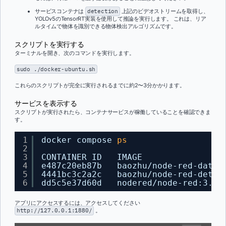
サービスコンテナは
detection
上記のビデオストリームを取得し、
YOLOv5のTensorRT実装を使用して推論を実行します。 これは、リア
ルタイムで物体を識別できる物体検出アルゴリズムです。
スクリプトを実行する
ターミナルを開き、次のコマンドを実行します。
sudo ./docker-ubuntu.sh
これらのスクリプトが完全に実行されるまでに約2〜3分かかります。
サービスを表示する
スクリプトが実行されたら、コンテナサービスが稼働していることを確認できま
す。
1
docker compose 
ps
2
3
CONTAINER ID   IMAGE                
4
e487c20eb87b   baozhu
/node-red-datal
5
4441bc3c2a2c   baozhu
/node-red-detec
6
dd5c5e37d60d   nodered
/node-red
:3.0.
アプリにアクセスするには、アクセスしてください
http://127.0.0.1:1880/
。