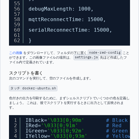
55
56
debugMaxLength: 1000,
57
58
mqttReconnectTime: 15000,
59
60
serialReconnectTime: 15000,
61
62
}
この画像
をダウンロードして、フォルダの下に置く
node-red-config
こと
ができます。この画像ファイルの場所は、
settings.js
先ほど作成したフ
ァイル内で定義されています。
スクリプトを書く
次のコマンドを実行して、空のファイルを作成します。
タッチ docker-ubuntu.sh
色付きの出力を印刷するために、まずシェルスクリプトでいくつかの色を定義し
ましょう。 これは、後でスクリプトを実行するときに出力として反映されま
す。
1
IBlack=
'\033[0;90m'
# Black
2
IRed=
'\033[0;91m'
# Red
3
IGreen=
'\033[0;92m'
# Green
4
IYellow=
'\033[0;93m'
# Yellow