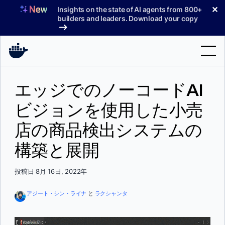
コ
✕
Insights on the state of AI agents from 800+
ン
builders and leaders. Download your copy
テ
ン
ツ
へ
検
ス
エッジでのノーコードAI
索
キ
ッ
ビジョンを使用した小売
製品
プ
店の商品検出システムの
サポート
構築と展開
料金プラン
ブログ
投稿日 8月 16日, 2022年
ドキュメント
アジート・シン・ライナ
と
ラクシャンタ
サインイン