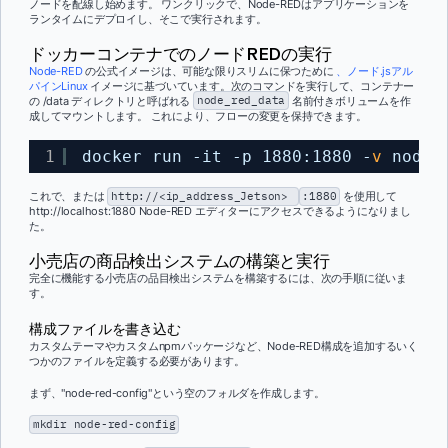
ノードを配線し始めます。 ワンクリックで、Node-REDはアプリケーションを
ランタイムにデプロイし、そこで実行されます。
ドッカーコンテナでのノードREDの実行
Node-RED
の公式イメージは、可能な限りスリムに保つために
、ノード.jsアル
パインLinux
イメージに基づいています。次のコマンドを実行して、コンテナー
の /data ディレクトリと呼ばれる
node_red_data
名前付きボリュームを作
成してマウントします。 これにより、フローの変更を保持できます。
1
docker run -it -p 1880:1880 -
v
node_
これで、または
http://<ip_address_Jetson>
:1880
を使用して
http://localhost:1880 Node-RED エディターにアクセスできるようになりまし
た。
小売店の商品検出システムの構築と実行
完全に機能する小売店の品目検出システムを構築するには、次の手順に従いま
す。
構成ファイルを書き込む
カスタムテーマやカスタムnpmパッケージなど、Node-RED構成を追加するいく
つかのファイルを定義する必要があります。
まず、"node-red-config"という空のフォルダを作成します。
mkdir node-red-config