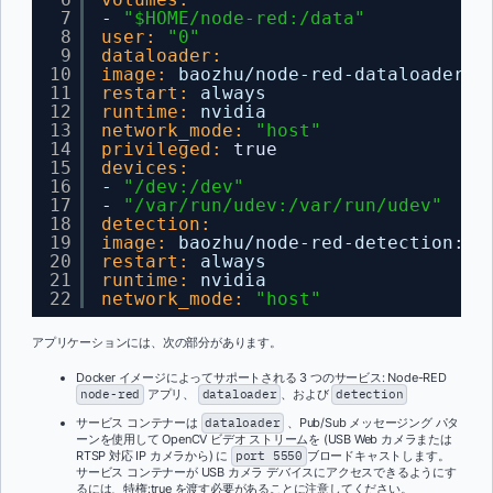
7
- 
"$HOME/node-red:/data"
8
user:
"0"
9
dataloader:
10
image:
baozhu/node-red-dataloader
:
v
11
restart:
always
12
runtime:
nvidia
13
network_mode:
"host"
14
privileged:
true
15
devices:
16
- 
"/dev:/dev"
17
- 
"/var/run/udev:/var/run/udev"
18
detection:
19
image:
baozhu/node-red-detection
:
v1
20
restart:
always
21
runtime:
nvidia
22
network_mode:
"host"
アプリケーションには、次の部分があります。
Docker イメージによってサポートされる 3 つのサービス: Node-RED
node-red
アプリ、
dataloader
、および
detection
サービス コンテナーは
dataloader
、Pub/Sub メッセージング パタ
ーンを使用して OpenCV ビデオ ストリームを (USB Web カメラまたは
RTSP 対応 IP カメラから) に
port 5550
ブロードキャストします。
サービス コンテナーが USB カメラ デバイスにアクセスできるようにす
るには、特権:true を渡す必要があることに注意してください。