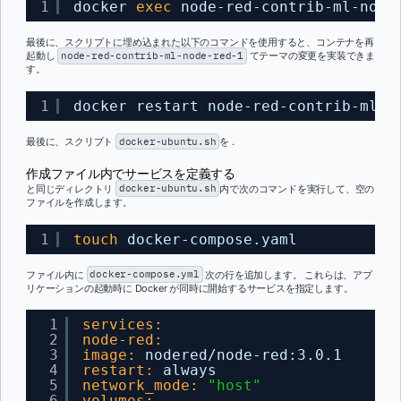
1
docker 
exec
node-red-contrib-ml-node
最後に、スクリプトに埋め込まれた以下のコマンドを使用すると、コンテナを再
起動し
node-red-contrib-ml-node-red-1
てテーマの変更を実装できま
す。
1
docker restart node-red-contrib-ml-n
最後に、スクリプト
docker-ubuntu.sh
を .
作成ファイル内でサービスを定義する
と同じディレクトリ
docker-ubuntu.sh
内で次のコマンドを実行して、空の
ファイルを作成します。
1
touch
docker-compose.yaml
ファイル内に
docker-compose.yml
次の行を追加します。 これらは、アプ
リケーションの起動時に Docker が同時に開始するサービスを指定します。
1
services:
2
node-red:
3
image:
nodered/node-red
:
3.0.1
4
restart:
always
5
network_mode:
"host"
6
volumes: