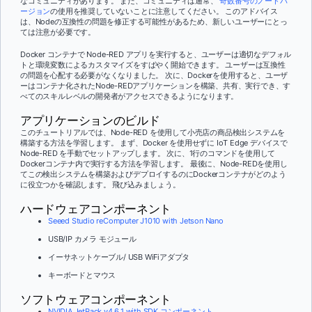
なコミュニティがあります。 また、コミュニティは通常、
奇数番号のノードバ
ージョン
の使用を推奨していないことに注意してください。 このアドバイス
は、Nodeの互換性の問題を修正する可能性があるため、新しいユーザーにとっ
ては注意が必要です。
Docker コンテナで Node-RED アプリを実行すると、ユーザーは適切なデフォル
トと環境変数によるカスタマイズをすばやく開始できます。 ユーザーは互換性
の問題を心配する必要がなくなりました。 次に、Dockerを使用すると、ユーザ
ーはコンテナ化されたNode-REDアプリケーションを構築、共有、実行でき、す
べてのスキルレベルの開発者がアクセスできるようになります。
アプリケーションのビルド
このチュートリアルでは、Node-RED を使用して小売店の商品検出システムを
構築する方法を学習します。 まず、Docker を使用せずに IoT Edge デバイスで
Node-RED を手動でセットアップします。 次に、1行のコマンドを使用して
Dockerコンテナ内で実行する方法を学習します。 最後に、Node-REDを使用し
てこの検出システムを構築およびデプロイするのにDockerコンテナがどのよう
に役立つかを確認します。 飛び込みましょう。
ハードウェアコンポーネント
Seeed Studio reComputer J1010 with Jetson Nano
USB/IP カメラ モジュール
イーサネットケーブル/ USB WiFiアダプタ
キーボードとマウス
ソフトウェアコンポーネント
NVIDIA JetPack v4.6.1 with SDK コンポーネント