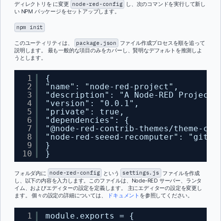
ディレクトリを に変更
node-red-config
し、次のコマンドを実行して新し
い NPM パッケージをセットアップします。
npm init
このユーティリティは、
package.json
ファイル作成プロセスを順を追って
説明します。 最も一般的な項目のみをカバーし、賢明なデフォルトを推測しよ
うとします。
1
{
2
"name": "node-red-project",
3
"description": "A Node-RED Project"
4
"version": "0.0.1",
5
"private": true,
6
"dependencies": {
7
"@node-red-contrib-themes/theme-col
8
"node-red-seeed-recomputer": "git+
h
9
}
10
}
フォルダ内に
node-red-config
という
settings.js
ファイルを作成
し、以下の内容を入力します。このファイルは、Node-RED サーバー、ランタ
イム、およびエディターの設定を定義します。 主にエディターの設定を変更し
ます。 個々の設定の詳細については、
ドキュメント
を参照してください。
1
module.exports = {