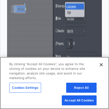
By clicking “Accept All Cookies”, you agree to the
storing of cookies on your device to enhance site
navigation, analyze site usage, and assist in our
marketing efforts.
Cookies Settings
Reject All
Accept All Cookies
Node-REDがデフォルトで「COCOデータセット」モデル名を選択することがわ
かります。