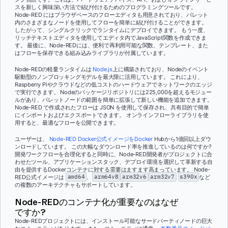
スを新しく興味深い方法で結び付けるためのプログラミングツールです。
Node-RED にはブラウザベースのフローエディタも用意されており、パレット
内のさまざまなノードを使用してフローを簡単に結び付けることができます。
したがって、シングルクリックでランタイムにデプロイできます。 もう一度、
リッチテキストエディタを使用してエディタ内でJavaScript関数を作成できま
す。 最後に、Node-REDには、便利で再利用可能な関数、テンプレート、また
はフローを保存できる組み込みライブラリが付属しています。
Node-REDの軽量ランタイムは
Node.js
上に構築されており、Nodeのイベント
駆動型のノンブロッキングモデルを最大限に活用しています。 これにより、
Raspberry Piやクラウドなどの低コストのハードウェアでネットワークのエッジ
で実行できます。 Nodeのパッケージリポジトリには225,000を超えるモジュー
ルがあり、パレットノードの範囲を簡単に拡張して新しい機能を追加できます。
Node-RED で作成されたフローは JSON を使用して保存され、共有目的で簡単
にインポートおよびエクスポートできます。 オンラインフローライブラリを使
用すると、最適なフローを公開できます。
ユーザーは、
Node-RED Docker公式イメージをDocker
Hubから1億回以上ダウ
ンロードしています。 この大幅なダウンロード率を推進しているのは何ですか?
開発ワークフローを合理化すると同時に、Node-RED開発者がプロジェクトに合
わせたツール、アプリケーションスタック、デプロイ環境を選択して革新する自
由を提供するDockerコンテナに対する需要はますます高まっています。 Node-
RED公式イメージは
amd64
、
arm64v8
arm32v6
arm32v7
s390x
など
の複数のアーキテクチャもサポートしています。
Node-REDのコンテナ化が重要なのはなぜ
ですか?
Node-REDプロジェクトには、インストール可能なサードパーティノードの巨大