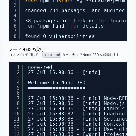
1
sudo
npm 
install
-g --unsafe-perm no
2
3
changed 294 packages, and audited 29
4
5
38 packages are looking 
for
funding
6
run `npm fund` 
for
details
7
8
found 0 vulnerabilities
ノード RED の実行
コマンドを使用して、
node-red
ターミナルで Node-RED を起動します。
1
node-red
2
27 Jul 15:08:36 - [info]
3
4
Welcome to Node-RED
5
===================
6
7
27 Jul 15:08:36 - [info] Node-RED v
8
27 Jul 15:08:36 - [info] Node.js  v
9
27 Jul 15:08:36 - [info] Linux 4.9.
10
27 Jul 15:08:37 - [info] Loading pa
11
27 Jul 15:08:38 - [info] Settings 
f
12
27 Jul 15:08:38 - [info] Context st
13
27 Jul 15:08:38 - [info] User direc
14
27 Jul 15:08:38 - [warn] Projects d