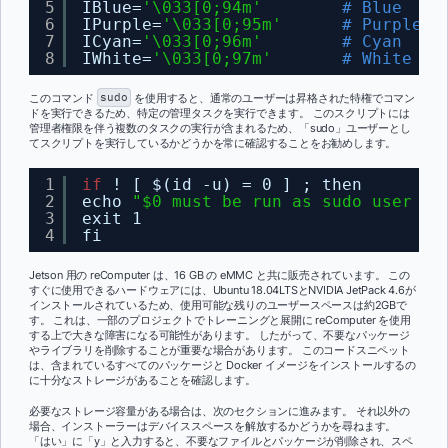
5
IBlue=
'\033[0;94m'
# Blue
6
IPurple=
'\033[0;95m'
# Purple
7
ICyan=
'\033[0;96m'
# Cyan
8
IWhite=
'\033[0;97m'
# White
このコマンド
sudo
を使用すると、通常のユーザーは昇格された特権でコマン
ドを実行できるため、特定の管理タスクを実行できます。 このスクリプトには
管理者権限を伴う複数のタスクの実行が含まれるため、「sudo」ユーザーとし
てスクリプトを実行しているかどうかを常に確認することをお勧めします。
1
if
! [ $(id -u) = 0 ] ; then
2
echo 
"$0 must be run as sudo user or
3
exit 1
4
fi
Jetson 用の reComputer は、16 GB の eMMC と共に販売されています。 この
すぐに使用できるハードウェアには、Ubuntu 18.04LTSとNVIDIA JetPack 4.6が
インストールされているため、使用可能な残りのユーザースペースは約2GBで
す。 これは、一部のプロジェクトでトレーニングと展開に reComputer を使用
する上で大きな障害になる可能性があります。 したがって、不要なパッケージ
やライブラリを削除することが重要な場合があります。 このコードスニペット
は、含まれているすべてのパッケージと Docker イメージをインストールするの
に十分なストレージがあることを確認します。
必要なストレージ容量がある場合は、次のセクションに進みます。 それ以外の
場合、インストーラーはデバイススペースを解放するかどうかを尋ねます。
「はい」に「y」と入力すると、不要なファイルとパッケージが削除され、スペ