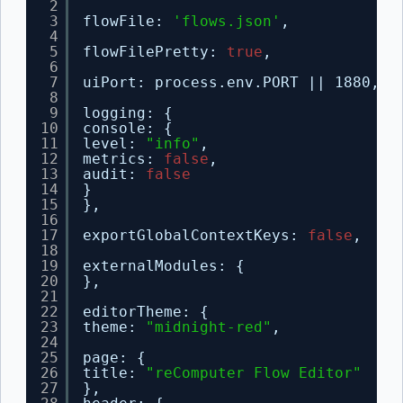
2
3
flowFile: 
'flows.json'
,
4
5
flowFilePretty: 
true
,
6
7
uiPort: process.env.PORT || 1880,
8
9
logging: {
10
console: {
11
level: 
"info"
,
12
metrics: 
false
,
13
audit: 
false
14
}
15
},
16
17
exportGlobalContextKeys: 
false
,
18
19
externalModules: {
20
},
21
22
editorTheme: {
23
theme: 
"midnight-red"
,
24
25
page: {
26
title: 
"reComputer Flow Editor"
27
},