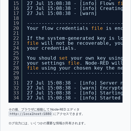
15
27 Jul 15:08:38 - [info] Flows 
file
16
27 Jul 15:08:38 - [info] Creating n
17
27 Jul 15:08:38 - [warn]
18
19
-----------------------------------
20
Your flow credentials 
file
is encry
21
22
If the system-generated key is lost
23
file
will not be recoverable, you w
24
your credentials.
25
26
You should 
set
your own key using t
27
your settings 
file
. Node-RED will 
t
28
file
using your chosen key the next
29
-----------------------------------
30
31
27 Jul 15:08:38 - [info] Server now
32
27 Jul 15:08:38 - [warn] Encrypted 
33
27 Jul 15:08:38 - [info] Starting f
34
27 Jul 15:08:38 - [info] Started fl
その後、ブラウザに移動して Node-RED エディタ
http://localhost:1880
にアクセスできます。
ログ出力には、いくつかの重要な情報が共有されます。